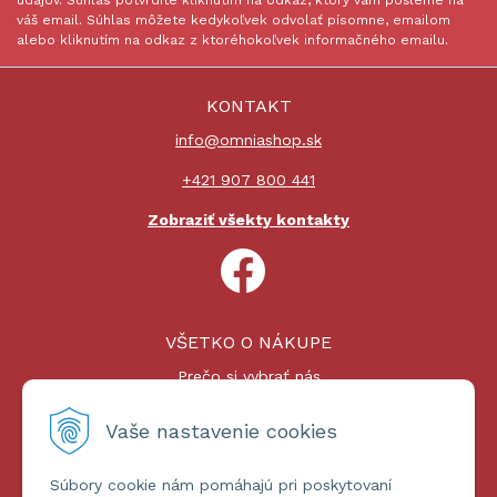
údajov. Súhlas potvrdíte kliknutím na odkaz, ktorý vám pošleme na
váš email. Súhlas môžete kedykoľvek odvolať písomne, emailom
alebo kliknutím na odkaz z ktoréhokoľvek informačného emailu.
KONTAKT
info@omniashop.sk
+421 907 800 441
Zobraziť všekty kontakty
VŠETKO O NÁKUPE
Prečo si vybrať nás
Nákupný proces
Platby a doprava
Vaše nastavenie cookies
Reklamačný poriadok
Súbory cookie nám pomáhajú pri poskytovaní