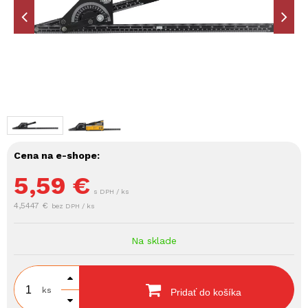
Cena na e-shope:
5,59
€
s DPH / ks
4,5447 €
bez DPH / ks
Na sklade
ks
Pridať do košíka