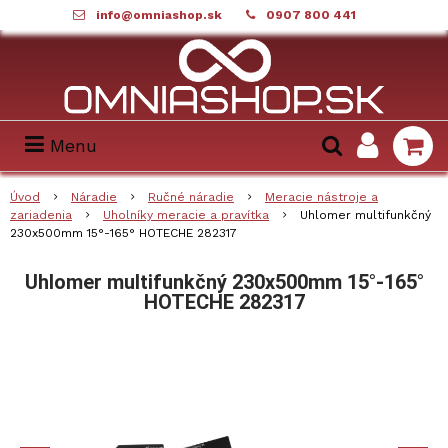
info@omniashop.sk
0907 800 441
Menu
Úvod
Náradie
Ručné náradie
Meracie nástroje a
zariadenia
Uholníky meracie a pravítka
Uhlomer multifunkčný
230x500mm 15°-165° HOTECHE 282317
Uhlomer multifunkčný 230x500mm 15°-165°
HOTECHE 282317