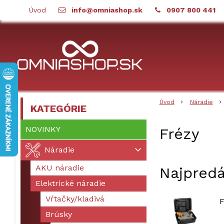
Úvod
info@omniashop.sk
0907 800 441
Úvod
Náradie
KATEGÓRIE
NOVINKY
Frézy
Náradie
AKU náradie
Najpredá
Elektrické náradie
Vŕtačky/kladivá
F
Brúsky