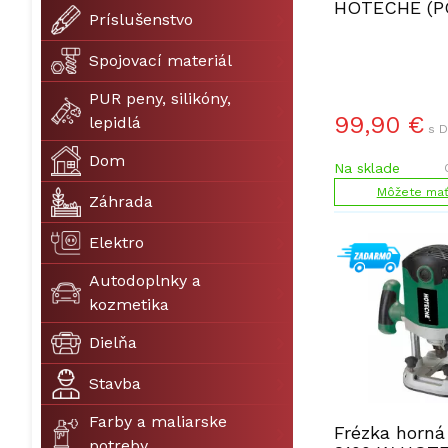
HOTECHE (P
Príslušenstvo
Spojovací materiál
PUR peny, silikóny,
99,90
€
lepidlá
s D
Dom
Na sklade
Môžete mať 
Záhrada
Elektro
Autodoplnky a
kozmetika
Dielňa
Stavba
Farby a maliarske
Frézka horná 
potreby