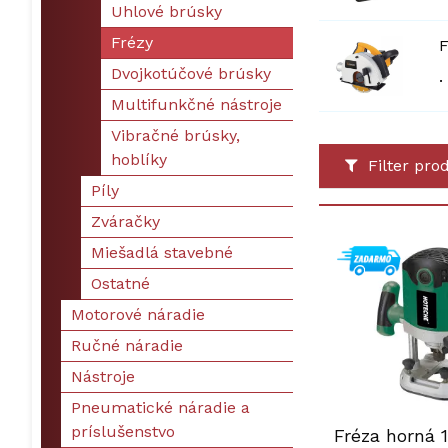
Uhlové brúsky
Frézy
F
Dvojkotúčové brúsky
.
Multifunkčné nástroje
Vibračné brúsky,
hoblíky
Filter pro
Píly
Zváračky
Miešadlá stavebné
Ostatné
Motorové náradie
Ručné náradie
Nástroje
Pneumatické náradie a
príslušenstvo
Fréza horná