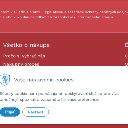
lom v súlade s platnou legislatívou a zásadami ochrany osobných údajov.
 alebo kliknutím na odkaz z ktoréhokoľvek informačného emailu.
Všetko o nákupe
Ď
Prečo si vybrať nás
C
Nákupný proces
O
Platby a doprava
O
Vaše nastavenie cookies
Reklamačný poriadok
Súbory cookie nám pomáhajú pri poskytovaní služieb pre vás.
Umožňujú spoznať a zapamätať si vaše preferencie.
Prijať
Nastaviť
ashop.sk •
tvorba eshopu cez UNIobchod
,
webhosting
spoločnost