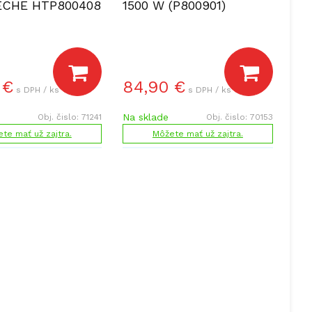
CHE HTP800408
1500 W (P800901)
€
84,90
€
s DPH / ks
s DPH / ks
Na sklade
Obj. čislo:
71241
Obj. čislo:
70153
te mať už zajtra.
Môžete mať už zajtra.