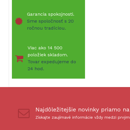
Garancia spokojnosti.
Sme spoločnosť s 20
ročnou tradíciou.
Viac ako 14 500
položiek skladom.
Tovar expedujeme do
24 hod.
Najdôležitejšie novinky priamo na
Získajte zaujímavé informácie vždy medzi prvým