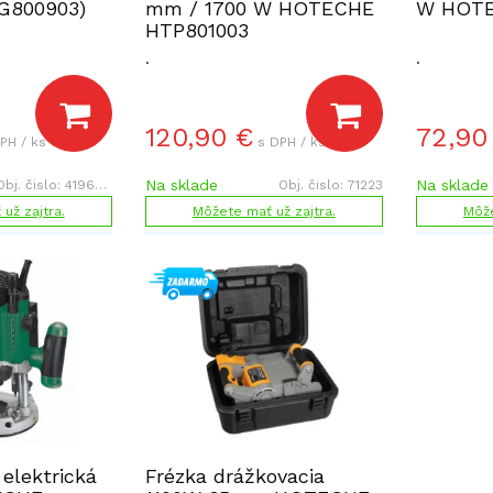
G800903)
mm / 1700 W HOTECHE
W HOTE
HTP801003
.
.
120,90
€
72,90
PH / ks
s DPH / ks
Na sklade
Na sklade
Obj. čislo:
419608
Obj. čislo:
71223
už zajtra.
Môžete mať už zajtra.
Môže
elektrická
Frézka drážkovacia