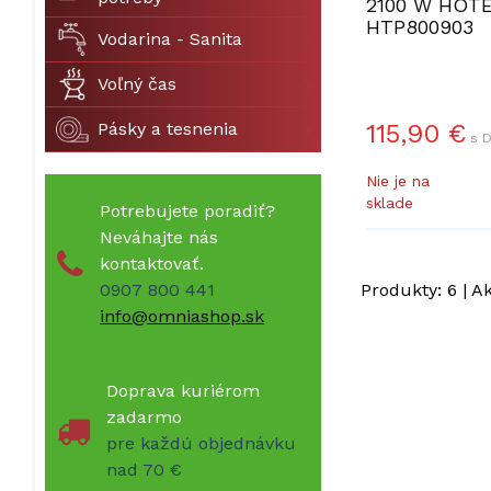
2100 W HOT
HTP800903
Vodarina - Sanita
Voľný čas
Pásky a tesnenia
115,90
€
s D
Nie je na
sklade
Potrebujete poradiť?
Neváhajte nás
kontaktovať.
0907 800 441
Produkty:
6
| A
info@omniashop.sk
Doprava kuriérom
zadarmo
pre každú objednávku
nad 70 €