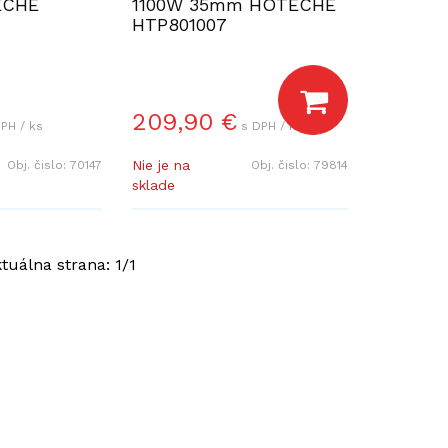
ECHE
1100W 35mm HOTECHE
HTP801007
209,90
€
PH / ks
s DPH / ks
Nie je na
Obj. čislo:
70147
Obj. čislo:
79814
sklade
ktuálna strana:
1
/
1