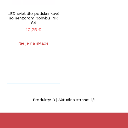
LED svietidlo podskrinkové
so senzorom pohybu PIR
S4
10,25
€
Nie je na sklade
Produkty:
3
| Aktuálna strana:
1
/
1