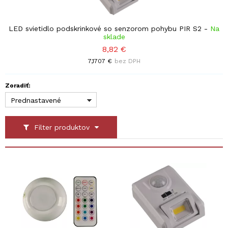
LED svietidlo podskrinkové so senzorom pohybu PIR S2
-
Na
sklade
8,82 €
7,1707 €
bez DPH
Zoradiť:
Prednastavené
Filter produktov