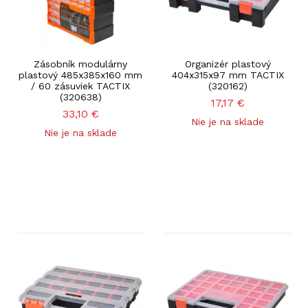
Zásobník modulárny
Organizér plastový
plastový 485x385x160 mm
404x315x97 mm TACTIX
/ 60 zásuviek TACTIX
(320162)
(320638)
17,17
€
33,10
€
Nie je na sklade
Nie je na sklade