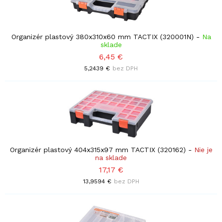
Organizér plastový 380x310x60 mm TACTIX (320001N)
-
Na
sklade
6,45 €
5,2439 €
bez DPH
Organizér plastový 404x315x97 mm TACTIX (320162)
-
Nie je
na sklade
17,17 €
13,9594 €
bez DPH