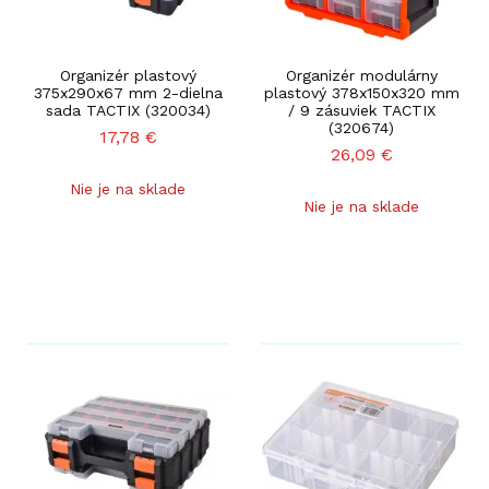
Organizér plastový
Organizér modulárny
375x290x67 mm 2-dielna
plastový 378x150x320 mm
sada TACTIX (320034)
/ 9 zásuviek TACTIX
(320674)
17,78
€
26,09
€
Nie je na sklade
Nie je na sklade