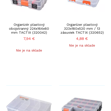
Organizér plastový
Organízer plastový
obojstranný 224x164x60
323x180x520 mm / 13
mm TACTIX (320042)
zásuviek TACTIX (320652)
7,94
€
4,88
€
Nie je na sklade
Nie je na sklade