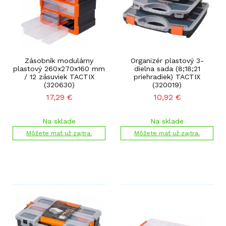
Zásobník modulárny
Organizér plastový 3-
plastový 260x270x160 mm
dielna sada (8;18;21
/ 12 zásuviek TACTIX
priehradiek) TACTIX
(320630)
(320019)
17,29
€
10,92
€
Na sklade
Na sklade
Môžete mať už zajtra.
Môžete mať už zajtra.