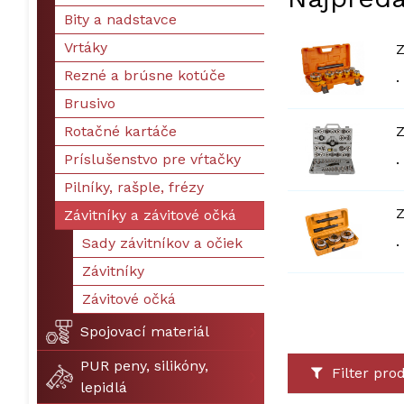
Bity a nadstavce
Vrtáky
Z
Rezné a brúsne kotúče
.
Brusivo
Rotačné kartáče
Z
Príslušenstvo pre vŕtačky
.
Pilníky, rašple, frézy
Z
Závitníky a závitové očká
.
Sady závitníkov a očiek
Závitníky
Závitové očká
Spojovací materiál
PUR peny, silikóny,
Filter pro
lepidlá