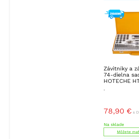
Závitníky a z
74-dielna sa
HOTECHE HT
.
78,90
€
s D
Na sklade
Môžete mať 