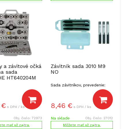
y a závitové očká
Závitník sada 3010 M9
na sada
NO
E HT640204M
Sada závitníkov, prevedenie:
nástrojová oceľ.
€
8,46
€
s DPH / ks
s DPH / ks
Na sklade
Obj. čislo:
72973
Obj. čislo:
27012
te mať už zajtra.
Môžete mať už zajtra.