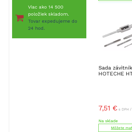
Viac ako 14 500
položiek skladom.
Tovar expedujeme do
24 hod.
Sada závitní
HOTECHE HT
7,51
€
s DPH /
Na sklade
Môžete mať 