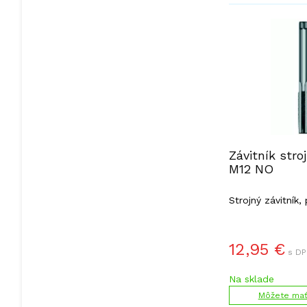
Závitník stro
M12 NO
Strojný závitník,
nástrojová oceľ.
12,95
€
s DP
Na sklade
Môžete mať 