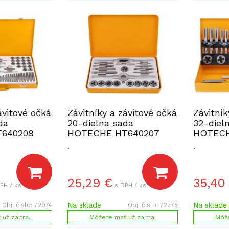
ávitové očká
Závitníky a závitové očká
Závitník
da
20-dielna sada
32-diel
640209
HOTECHE HT640207
HOTECH
.
.
25,29
€
35,40
PH / ks
s DPH / ks
Na sklade
Na sklade
Obj. čislo:
72974
Obj. čislo:
72275
už zajtra.
Môžete mať už zajtra.
Môže