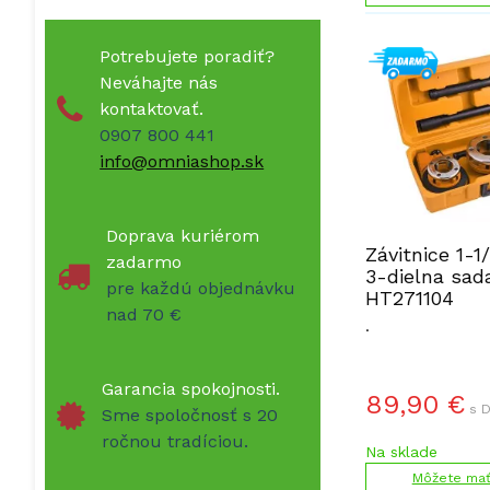
Potrebujete poradiť?
Neváhajte nás
kontaktovať.
0907 800 441
info@omniashop.sk
Doprava kuriérom
Závitnice 1-1/
zadarmo
3-dielna sa
pre každú objednávku
HT271104
nad 70 €
.
Garancia spokojnosti.
89,90
€
s D
Sme spoločnosť s 20
ročnou tradíciou.
Na sklade
Môžete mať 