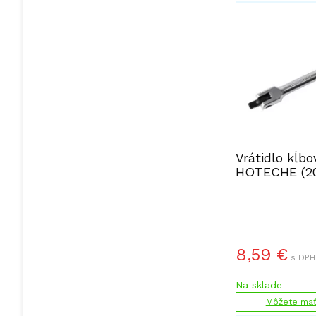
Vrátidlo kĺbo
HOTECHE (20
8,59
€
s DPH
Na sklade
Môžete mať 