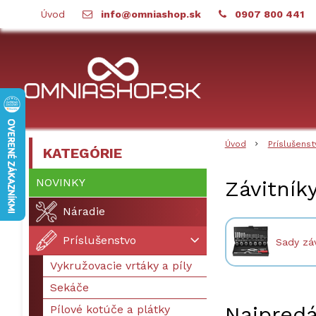
Úvod
info@omniashop.sk
0907 800 441
Úvod
Príslušenst
KATEGÓRIE
NOVINKY
Závitník
Náradie
Príslušenstvo
Sady záv
Vykružovacie vrtáky a píly
Sekáče
Najpredá
Pílové kotúče a plátky