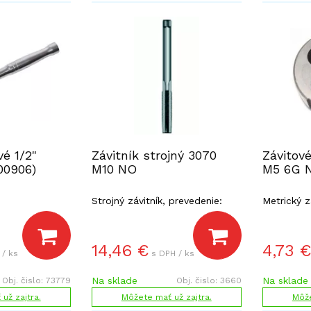
vé 1/2"
Závitník strojný 3070
Závitov
0906)
M10 NO
M5 6G 
Strojný závitník, prevedenie:
Metrický z
nástrojová oceľ.
nástrojová
14,46
€
4,73
€
 / ks
s DPH / ks
Na sklade
Na sklade
Obj. čislo:
73779
Obj. čislo:
3660
už zajtra.
Môžete mať už zajtra.
Môže