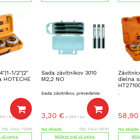
4"|1-1/2"|2"
Sada závitníkov 3010
Závitnic
da HOTECHE
M2,2 NO
dielna
HT2710
Sada závitníkov, prevedenie:
.
nástrojová oceľ.
3,30
€
58,90
PH / ks
s DPH / ks
Na sklade
Na sklade
Obj. čislo:
72139
Obj. čislo:
19701
už zajtra.
Môžete mať už zajtra.
Môže