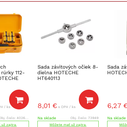
ých
Sada závitových očiek 8-
Sada zá
 rúrky 112-
dielna HOTECHE
HOTECH
HOTECHE
HT640113
8,01
€
6,27
H / ks
s DPH / ks
Na sklade
Na sklade
Obj. čislo:
402659
Obj. čislo:
73949
už zajtra.
Môžete mať už zajtra.
Môže