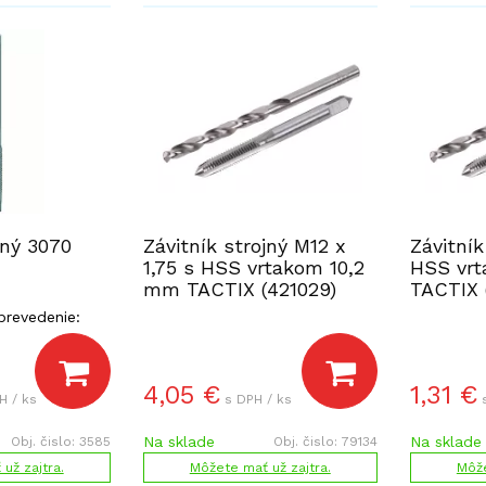
jný 3070
Závitník strojný M12 x
Závitník
1,75 s HSS vrtakom 10,2
HSS vr
mm TACTIX (421029)
TACTIX 
 prevedenie:
4,05
€
1,31
€
H / ks
s DPH / ks
Na sklade
Na sklade
Obj. čislo:
3585
Obj. čislo:
79134
už zajtra.
Môžete mať už zajtra.
Môže