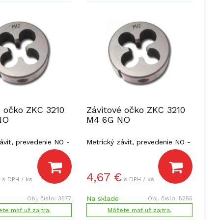
é očko ZKC 3210
Závitové očko ZKC 3210
NO
M4 6G NO
ávit, prevedenie NO -
Metrický závit, prevedenie NO -
 oceľ.
nástrojová oceľ.
4,67
€
s DPH / ks
s DPH / ks
Na sklade
Obj. čislo:
3577
Obj. čislo:
5255
te mať už zajtra.
Môžete mať už zajtra.