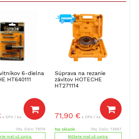
vitníkov 6-dielna
Súprava na rezanie
E HT640111
závitov HOTECHE
HT271114
€
71,90
€
s DPH / ks
s DPH / ks
Na sklade
Obj. čislo:
78174
Obj. čislo:
73687
te mať už zajtra.
Môžete mať už zajtra.