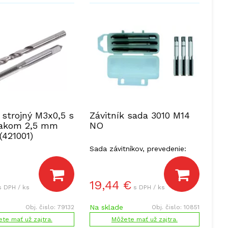
 strojný M3x0,5 s
Závitník sada 3010 M14
takom 2,5 mm
NO
(421001)
Sada závitníkov, prevedenie:
nástrojová oceľ.
19,44
€
s DPH / ks
s DPH / ks
Na sklade
Obj. čislo:
79132
Obj. čislo:
10851
te mať už zajtra.
Môžete mať už zajtra.