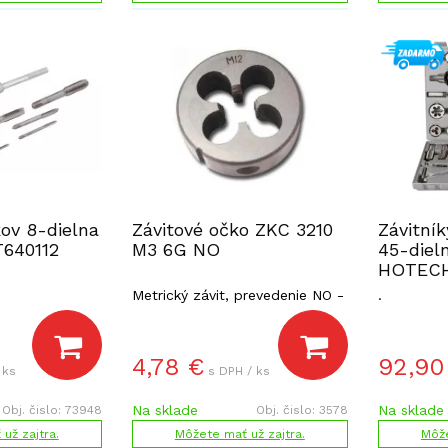
kov 8-dielna
Závitové očko ZKC 3210
Závitník
640112
M3 6G NO
45-diel
HOTECH
Metrický závit, prevedenie NO -
.
nástrojová oceľ.
4,78
€
92,90
 ks
s DPH / ks
Na sklade
Na sklade
Obj. čislo:
73948
Obj. čislo:
3578
už zajtra.
Môžete mať už zajtra.
Môže