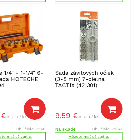
e 1/4" - 1-1/4" 6-
Sada závitových očiek
 sada HOTECHE
(3-8 mm) 7-dielna
04
TACTIX (421301)
€
9,59
€
s DPH / ks
s DPH / ks
Na sklade
Obj. čislo:
71168
Obj. čislo:
72547
te mať už zajtra.
Môžete mať už zajtra.