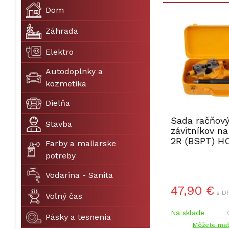
Dom
Záhrada
Elektro
Autodoplnky a
kozmetika
Dielňa
Sada račňov
Stavba
závitníkov na
2R (BSPT) 
Farby a maliarske
271112
potreby
Vodarina - Sanita
47,90
€
s DP
Voľný čas
Na sklade
Pásky a tesnenia
Môžete mať 