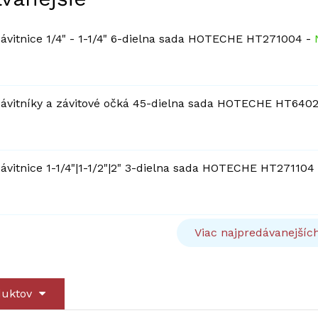
ávitnice 1/4" - 1-1/4" 6-dielna sada HOTECHE HT271004
-
ávitníky a závitové očká 45-dielna sada HOTECHE HT64
ávitnice 1-1/4"|1-1/2"|2" 3-dielna sada HOTECHE HT271104
Viac najpredávanejšíc
duktov