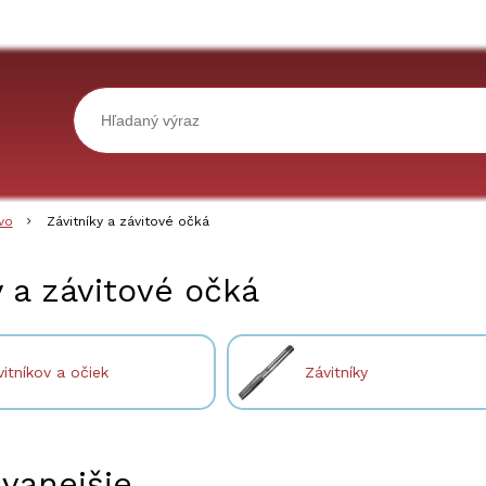
vo
Závitníky a závitové očká
y a závitové očká
itníkov a očiek
Závitníky
vanejšie