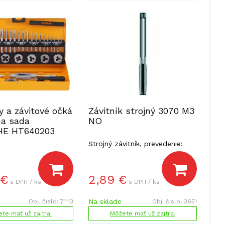
y a závitové očká
Závitník strojný 3070 M3
na sada
NO
E HT640203
Strojný závitník, prevedenie:
nástrojová oceľ.
€
2,89
€
s DPH / ks
s DPH / ks
Na sklade
Obj. čislo:
71113
Obj. čislo:
3651
te mať už zajtra.
Môžete mať už zajtra.