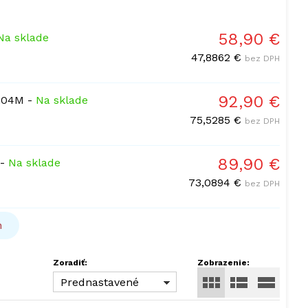
58,90 €
Na sklade
47,8862 €
bez DPH
92,90 €
0204M
-
Na sklade
75,5285 €
bez DPH
89,90 €
-
Na sklade
73,0894 €
bez DPH
h
Zoradiť:
Zobrazenie:
Prednastavené