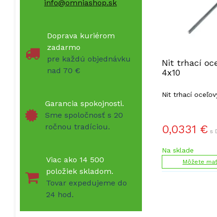
info@omniashop.sk
Doprava kuriérom
zadarmo
pre každú objednávku
Nit trhací oc
nad 70 €
4x10
Nit trhací oceľov
Garancia spokojnosti.
Sme spoločnosť s 20
ročnou tradíciou.
0,0331
€
s 
Na sklade
Viac ako 14 500
Môžete mať 
položiek skladom.
Tovar expedujeme do
24 hod.