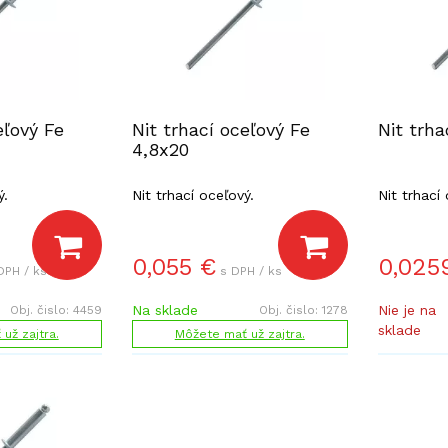
eľový Fe
Nit trhací oceľový Fe
Nit trha
4,8x20
ý.
Nit trhací oceľový.
Nit trhací
0,055
€
0,025
DPH / ks
s DPH / ks
Na sklade
Nie je na
Obj. čislo:
4459
Obj. čislo:
1278
sklade
už zajtra.
Môžete mať už zajtra.