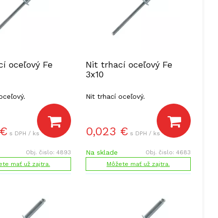
cí oceľový Fe
Nit trhací oceľový Fe
3x10
 oceľový.
Nit trhací oceľový.
€
0,023
€
s DPH / ks
s DPH / ks
Na sklade
Obj. čislo:
4893
Obj. čislo:
4683
te mať už zajtra.
Môžete mať už zajtra.