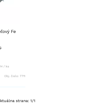
eľový Fe
ý.
H / ks
Obj. čislo:
7711
ktuálna strana:
1
/
1