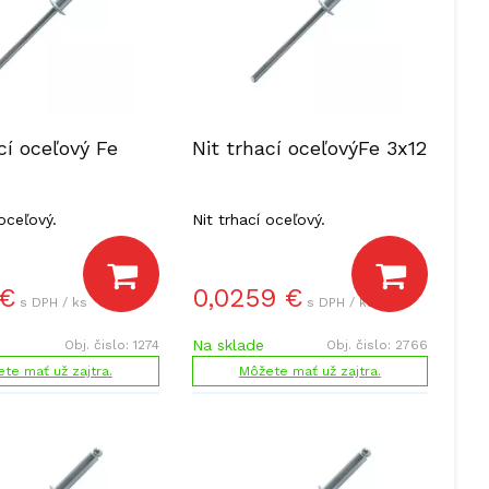
cí oceľový Fe
Nit trhací oceľovýFe 3x12
 oceľový.
Nit trhací oceľový.
€
0,0259
€
s DPH / ks
s DPH / ks
Na sklade
Obj. čislo:
1274
Obj. čislo:
2766
te mať už zajtra.
Môžete mať už zajtra.