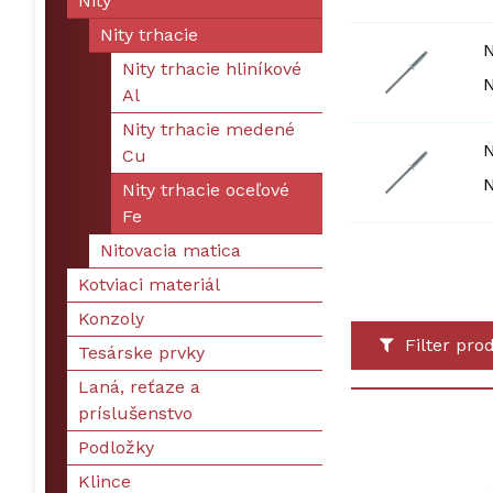
Nity
Nity trhacie
N
Nity trhacie hliníkové
N
Al
Nity trhacie medené
N
Cu
N
Nity trhacie oceľové
Fe
Nitovacia matica
Kotviaci materiál
Konzoly
Filter pro
Tesárske prvky
Laná, reťaze a
príslušenstvo
Podložky
Klince