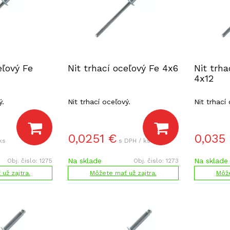
eľový Fe
Nit trhací oceľový Fe 4x6
Nit trha
4x12
ý.
Nit trhací oceľový.
Nit trhací
0,0251
€
0,035
ks
s DPH / ks
Na sklade
Na sklade
Obj. čislo:
1275
Obj. čislo:
1273
už zajtra.
Môžete mať už zajtra.
Môže