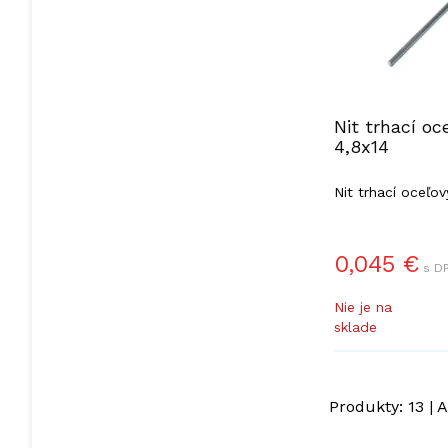
Nit trhací oc
4,8x14
Nit trhací oceľov
0,045
€
s DP
Nie je na
sklade
Produkty:
13
| A