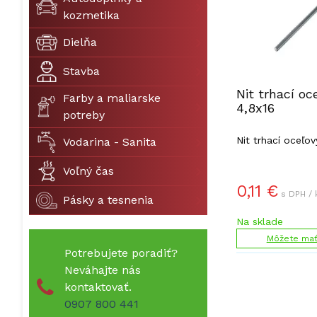
kozmetika
Dielňa
Stavba
Nit trhací oc
Farby a maliarske
4,8x16
potreby
Nit trhací oceľov
Vodarina - Sanita
Voľný čas
0,11
€
s DPH / 
Pásky a tesnenia
Na sklade
Môžete mať 
Potrebujete poradiť?
Neváhajte nás
kontaktovať.
0907 800 441