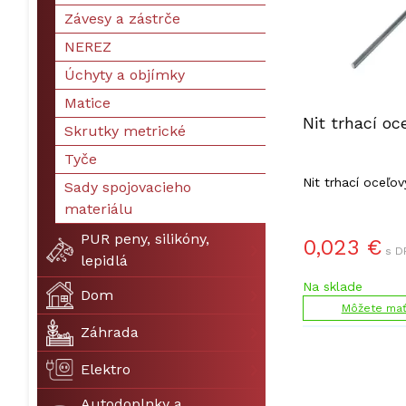
Závesy a zástrče
NEREZ
Úchyty a objímky
Matice
Nit trhací oc
Skrutky metrické
Tyče
Nit trhací oceľov
Sady spojovacieho
materiálu
PUR peny, silikóny,
0,023
€
s D
lepidlá
Na sklade
Dom
Môžete mať 
Záhrada
Elektro
Autodoplnky a