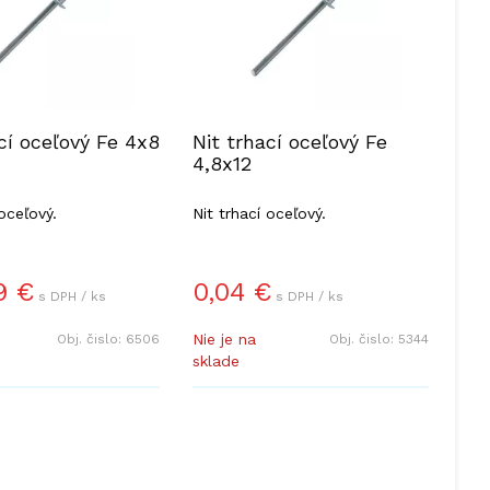
cí oceľový Fe 4x8
Nit trhací oceľový Fe
4,8x12
 oceľový.
Nit trhací oceľový.
9
€
0,04
€
s DPH / ks
s DPH / ks
Nie je na
Obj. čislo:
6506
Obj. čislo:
5344
sklade