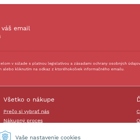
 váš email
i
lom v súlade s platnou legislatívou a zásadami ochrany osobných údajov.
 alebo kliknutím na odkaz z ktoréhokoľvek informačného emailu.
Všetko o nákupe
Ď
Prečo si vybrať nás
C
Nákupný proces
O
Platby a doprava
O
Vaše nastavenie cookies
Reklamačný poriadok