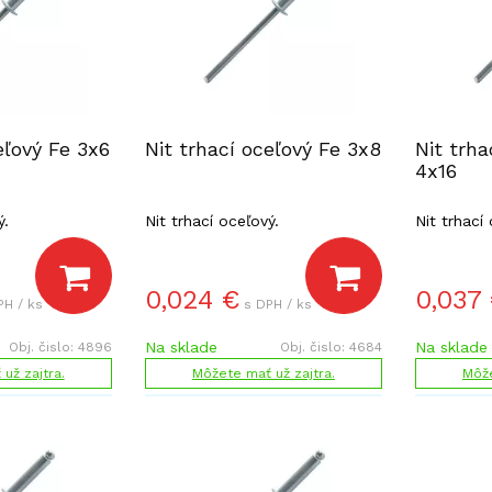
eľový Fe 3x6
Nit trhací oceľový Fe 3x8
Nit trha
4x16
ý.
Nit trhací oceľový.
Nit trhací
0,024
€
0,037
PH / ks
s DPH / ks
Na sklade
Na sklade
Obj. čislo:
4896
Obj. čislo:
4684
už zajtra.
Môžete mať už zajtra.
Môže