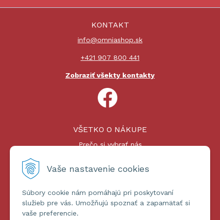
KONTAKT
info@omniashop.sk
+421 907 800 441
Zobraziť všekty kontakty
VŠETKO O NÁKUPE
Prečo si vybrať nás
Nákupný proces
Platby a doprava
Vaše nastavenie cookies
Reklamačný poriadok
Súbory cookie nám pomáhajú pri poskytovaní
ĎALŠIE INFORMÁCIE
služieb pre vás. Umožňujú spoznať a zapamätať si
vaše preferencie.
Certifikáty