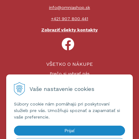
info@omniashop.sk
+421 907 800 441
Zobraziť všekty kontakty
VŠETKO O NÁKUPE
Prečo si vybrať nás
Nákupný proces
Platby a doprava
Vaše nastavenie cookies
Reklamačný poriadok
Súbory cookie nám pomáhajú pri poskytovaní
ĎALŠIE INFORMÁCIE
služieb pre vás. Umožňujú spoznať a zapamätať si
vaše preferencie.
Certifikáty
Obchodné podmienky
Prijať
Ochrana osobných údajov