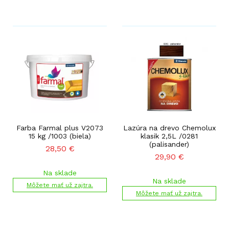
Farba Farmal plus V2073
Lazúra na drevo Chemolux
15 kg /1003 (biela)
klasik 2,5L /0281
(palisander)
28,50
€
29,90
€
Na sklade
Na sklade
Môžete mať už zajtra.
Môžete mať už zajtra.