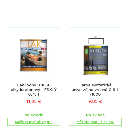
Lak lodný U 1066
Farba syntetická
alkyduretánový LESKLÝ
univerzálna vrchná 0,6 L
0,75 l
/1000
11,85
€
9,02
€
Na sklade
Na sklade
Môžete mať už zajtra.
Môžete mať už zajtra.