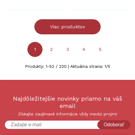
Viac produktov
1
2
3
4
5
Produkty:
1
-
52
/
220
| Aktuálna strana:
1
/
5
Najdôležitejšie novinky priamo na váš
email
Získajte zaujímavé informácie vždy medzi prvými
Odoberať