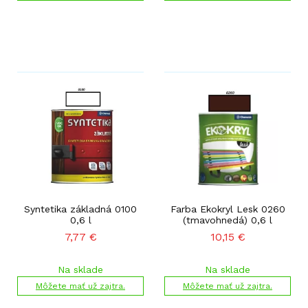
Syntetika základná 0100
Farba Ekokryl Lesk 0260
0,6 l
(tmavohnedá) 0,6 l
7,77
€
10,15
€
Na sklade
Na sklade
Môžete mať už zajtra.
Môžete mať už zajtra.