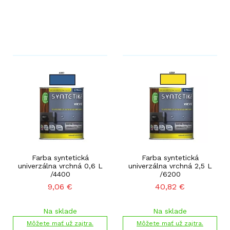
Farba syntetická
Farba syntetická
univerzálna vrchná 0,6 L
univerzálna vrchná 2,5 L
/4400
/6200
9,06
€
40,82
€
Na sklade
Na sklade
Môžete mať už zajtra.
Môžete mať už zajtra.