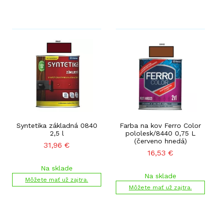
Syntetika základná 0840
Farba na kov Ferro Color
2,5 l
pololesk/8440 0,75 L
(červeno hnedá)
31,96
€
16,53
€
Na sklade
Na sklade
Môžete mať už zajtra.
Môžete mať už zajtra.