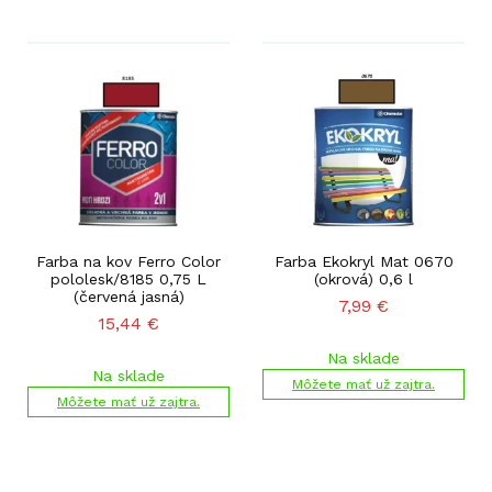
Farba na kov Ferro Color
Farba Ekokryl Mat 0670
pololesk/8185 0,75 L
(okrová) 0,6 l
(červená jasná)
7,99
€
15,44
€
Na sklade
Na sklade
Môžete mať už zajtra.
Môžete mať už zajtra.