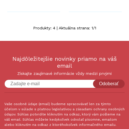
Produkty:
4
| Aktuálna strana:
1
/
1
Najdôležitejšie novinky priamo na váš
email
Získajte zaujímavé informácie vždy medzi prvými
Odoberať
Vaše osobné údaje (email) budeme spracovávať len za týmto
účelom v súlade s platnou legislatívou a zásadami ochrany osobných
údajov. Súhlas potvrdíte kliknutím na odkaz, ktorý vám pošleme na
váš email. Súhlas môžete kedykoľvek odvolať písomne, emailom
alebo kliknutím na odkaz z ktoréhokoľvek informačného emailu.