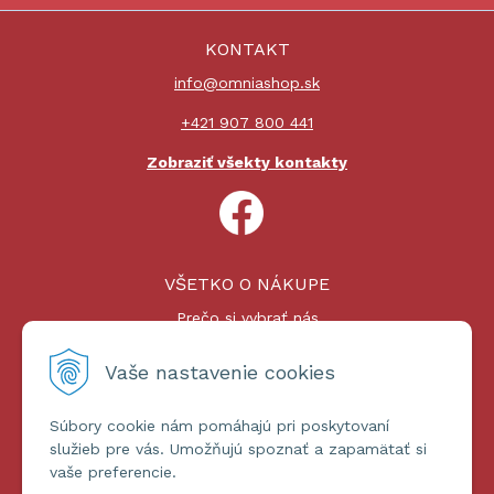
KONTAKT
info@omniashop.sk
+421 907 800 441
Zobraziť všekty kontakty
VŠETKO O NÁKUPE
Prečo si vybrať nás
Nákupný proces
Platby a doprava
Vaše nastavenie cookies
Reklamačný poriadok
Súbory cookie nám pomáhajú pri poskytovaní
ĎALŠIE INFORMÁCIE
služieb pre vás. Umožňujú spoznať a zapamätať si
vaše preferencie.
Certifikáty