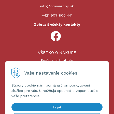
info@omniashop.sk
+421 907 800 441
Zobraziť všekty kontakty
VŠETKO O NÁKUPE
Prečo si vybrať nás
Nákupný proces
Platby a doprava
Vaše nastavenie cookies
Reklamačný poriadok
Súbory cookie nám pomáhajú pri poskytovaní
ĎALŠIE INFORMÁCIE
služieb pre vás. Umožňujú spoznať a zapamätať si
vaše preferencie.
Certifikáty
Obchodné podmienky
Prijať
Ochrana osobných údajov