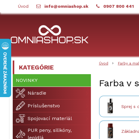
Úvod
info@omniashop.sk
0907 800 441
Úvod
Farby a ma
KATEGÓRIE
NOVINKY
Farba v s
Náradie
Príslušenstvo
Sprej s
Spojovací materiál
PUR peny, silikóny,
Základná
lepidlá