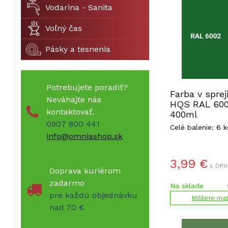
Vodarina - Sanita
Voľný čas
Pásky a tesnenia
Potrebujete poradiť?
Farba v sprej
Neváhajte nás
HQS RAL 600
kontaktovať.
400ml
0907 800 441
Celé balenie: 6 k
info@omniashop.sk
3,99
€
s DPH
Doprava kuriérom
zadarmo
Na sklade
pre každú objednávku
Môžete mať 
nad 70 €