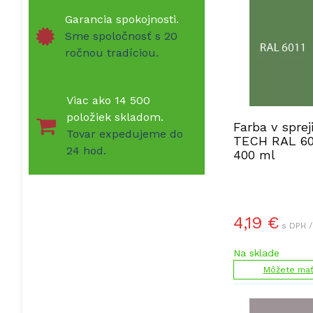
Garancia spokojnosti.
Sme spoločnosť s 20
ročnou tradíciou.
Viac ako 14 500
položiek skladom.
Farba v sprej
Tovar expedujeme do
TECH RAL 601
24 hod.
400 ml
4,19
€
s DPH /
Na sklade
Môžete mať 