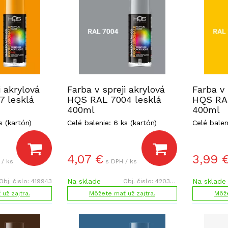
i akrylová
Farba v spreji akrylová
Farba v 
 lesklá
HQS RAL 7004 lesklá
HQS RAL
400ml
400ml
s (kartón)
Celé balenie: 6 ks (kartón)
Celé balen
4,07
€
3,99
 / ks
s DPH / ks
Na sklade
Na sklade
Obj. čislo:
419943
Obj. čislo:
420386
už zajtra.
Môžete mať už zajtra.
Môže