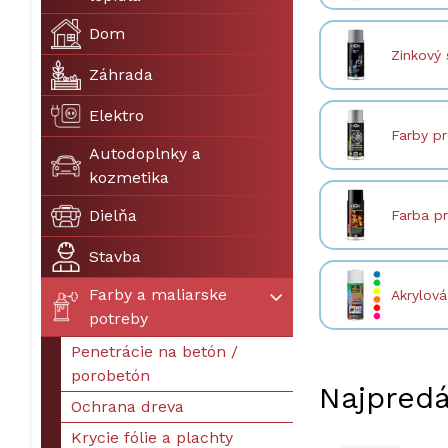
Dom
Zinkový 
Záhrada
Elektro
Farby pr
Autodoplnky a
kozmetika
Dielňa
Farba pr
Stavba
Farby a maliarske
Akrylov
potreby
Penetrácie na betón /
porobetón
Najpredá
Ochrana dreva
Krycie fólie a plachty