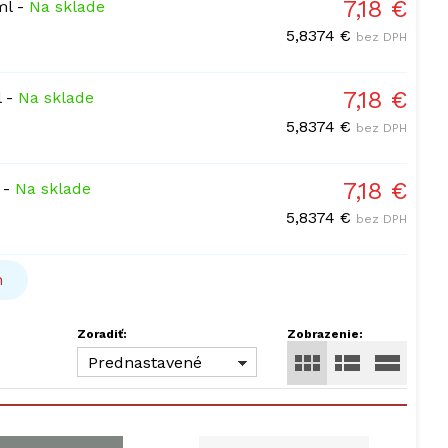
7,18 €
ml
-
Na sklade
5,8374 €
bez DPH
7,18 €
l
-
Na sklade
5,8374 €
bez DPH
7,18 €
-
Na sklade
5,8374 €
bez DPH
h
Zoradiť:
Zobrazenie:
Prednastavené