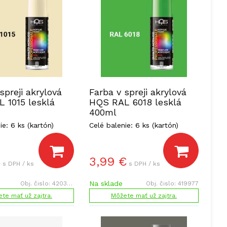
spreji akrylová
Farba v spreji akrylová
 1015 lesklá
HQS RAL 6018 lesklá
400ml
ie: 6 ks (kartón)
Celé balenie: 6 ks (kartón)
€
3,99
€
s DPH / ks
s DPH / ks
Na sklade
Obj. čislo:
420369
Obj. čislo:
419977
te mať už zajtra.
Môžete mať už zajtra.