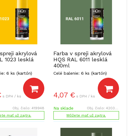
spreji akrylová
Farba v spreji akrylová
 1023 lesklá
HQS RAL 6011 lesklá
400ml
ie: 6 ks (kartón)
Celé balenie: 6 ks (kartón)
€
4,07
€
s DPH / ks
s DPH / ks
Na sklade
Obj. čislo:
419948
Obj. čislo:
420384
te mať už zajtra.
Môžete mať už zajtra.