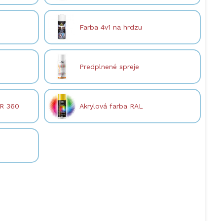
Farba 4v1 na hrdzu
Predplnené spreje
ER 360
Akrylová farba RAL