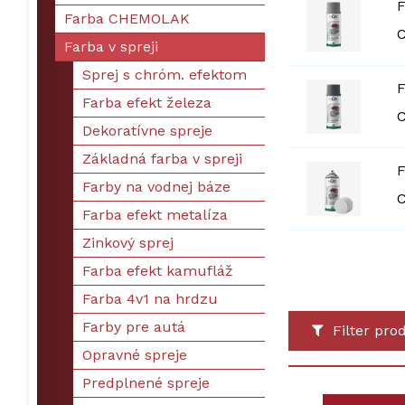
F
Farba CHEMOLAK
C
Farba v spreji
Sprej s chróm. efektom
F
Farba efekt železa
C
Dekoratívne spreje
Základná farba v spreji
F
Farby na vodnej báze
C
Farba efekt metalíza
Zinkový sprej
Farba efekt kamufláž
Farba 4v1 na hrdzu
Farby pre autá
Filter pro
Opravné spreje
Predplnené spreje