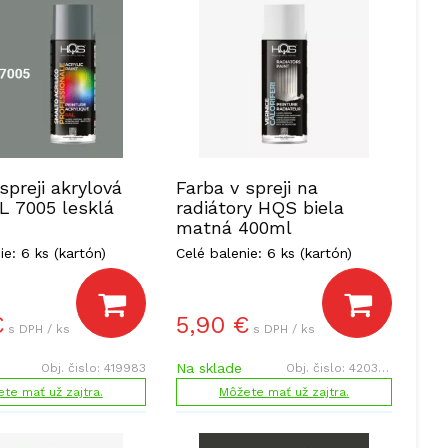
spreji akrylová
Farba v spreji na
 7005 lesklá
radiátory HQS biela
matná 400ml
ie: 6 ks (kartón)
Celé balenie: 6 ks (kartón)
€
5,90
€
s DPH / ks
s DPH / ks
Na sklade
Obj. čislo:
419983
Obj. čislo:
420364
te mať už zajtra.
Môžete mať už zajtra.