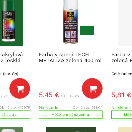
i akrylová
Farba v spreji TECH
Farba v 
2 lesklá
METALÍZA zelená 400 ml
zelená
s (kartón)
Celé balen
5,45
€
5,81
€
 / ks
s DPH / ks
Na sklade
Na sklade
Obj. čislo:
419975
Obj. čislo:
28804
už zajtra.
Môžete mať už zajtra.
Môže