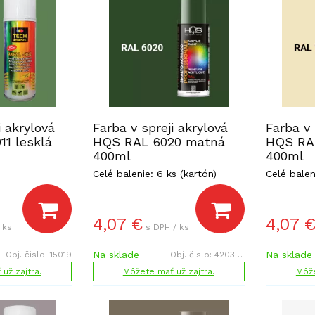
i akrylová
Farba v spreji akrylová
Farba v 
1 lesklá
HQS RAL 6020 matná
HQS RAL
400ml
400ml
Celé balenie: 6 ks (kartón)
Celé balen
4,07
€
4,07
 ks
s DPH / ks
Na sklade
Na sklade
Obj. čislo:
15019
Obj. čislo:
420385
už zajtra.
Môžete mať už zajtra.
Môže