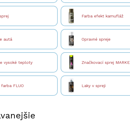
sprej
Farba efekt kamufláž
e autá
Opravné spreje
e vysoké teploty
Značkovací sprej MARK
á farba FLUO
Laky v spreji
vanejšie