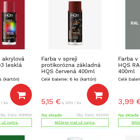
i akrylová
Farba v spreji
Farba v 
3 lesklá
protikorózna základná
HQS RAL
HQS červená 400ml
400ml
s (kartón)
Celé balenie: 6 ks (kartón)
Celé balen
5,15
€
3,99
 / ks
s DPH / ks
Na sklade
Na sklade
Obj. čislo:
419956
Obj. čislo:
420013
už zajtra.
Môžete mať už zajtra.
Môže