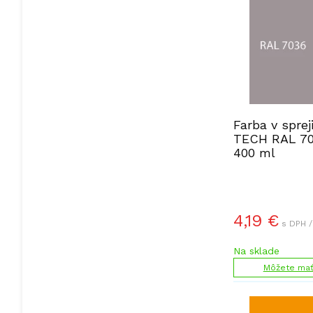
Farba v sprej
TECH RAL 70
400 ml
4,19
€
s DPH /
Na sklade
Môžete mať 