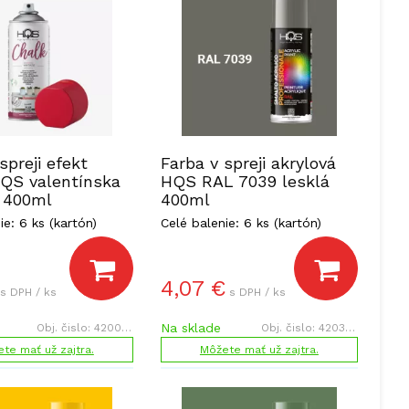
spreji efekt
Farba v spreji akrylová
HQS valentínska
HQS RAL 7039 lesklá
 400ml
400ml
ie: 6 ks (kartón)
Celé balenie: 6 ks (kartón)
4,07
€
s DPH / ks
s DPH / ks
Na sklade
Obj. čislo:
420007
Obj. čislo:
420392
te mať už zajtra.
Môžete mať už zajtra.