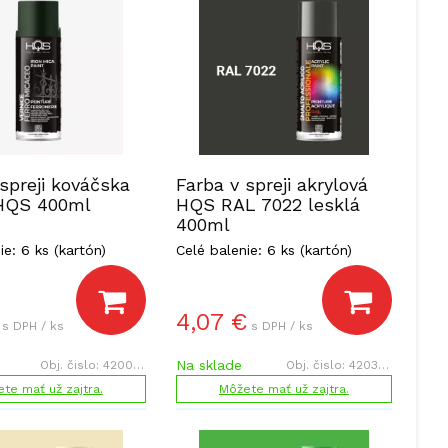
spreji kováčska
Farba v spreji akrylová
 HQS 400ml
HQS RAL 7022 lesklá
400ml
ie: 6 ks (kartón)
Celé balenie: 6 ks (kartón)
4,07
€
s DPH / ks
s DPH / ks
Na sklade
Obj. čislo:
420040
Obj. čislo:
420388
te mať už zajtra.
Môžete mať už zajtra.