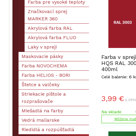
Farba pre vysoké teploty
Značkovací sprej
MARKER 360
Akrylová farba RAL
Akrylová farba FLUO
Laky v spreji
Maskovacie pásky
Farba v sprej
HQS RAL 300
Farba NOVOCHEMA
400ml
Farba HELIOS - BORI
Celé balenie: 6 k
Štetce a valčeky
Striekacie pištole a
3,99
€
s DPH
rozprašovače
Miešadlá na farby
Na sklade
Môžete mať 
Vedrá maliarske
Riedidlá a rozpúšťadlá