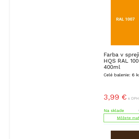
Farba v sprej
HQS RAL 1007
400ml
Celé balenie: 6 k
3,99
€
s DPH
Na sklade
Môžete mať 