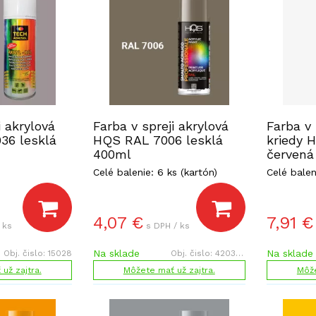
i akrylová
Farba v spreji akrylová
Farba v 
36 lesklá
HQS RAL 7006 lesklá
kriedy 
400ml
červená
Celé balenie: 6 ks (kartón)
Celé balen
4,07
€
7,91
€
 ks
s DPH / ks
Na sklade
Na sklade
Obj. čislo:
15028
Obj. čislo:
420387
už zajtra.
Môžete mať už zajtra.
Môže