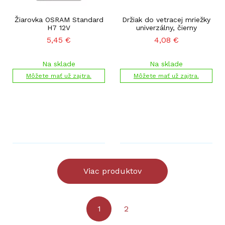
Žiarovka OSRAM Standard
Držiak do vetracej mriežky
H7 12V
univerzálny, čierny
5,45
€
4,08
€
Na sklade
Na sklade
Môžete mať už zajtra.
Môžete mať už zajtra.
Viac produktov
1
2