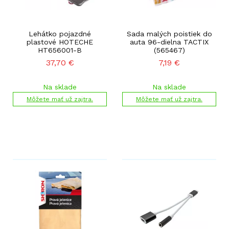
Lehátko pojazdné
Sada malých poistiek do
plastové HOTECHE
auta 96-dielna TACTIX
HT656001-B
(565467)
37,70
€
7,19
€
Na sklade
Na sklade
Môžete mať už zajtra.
Môžete mať už zajtra.