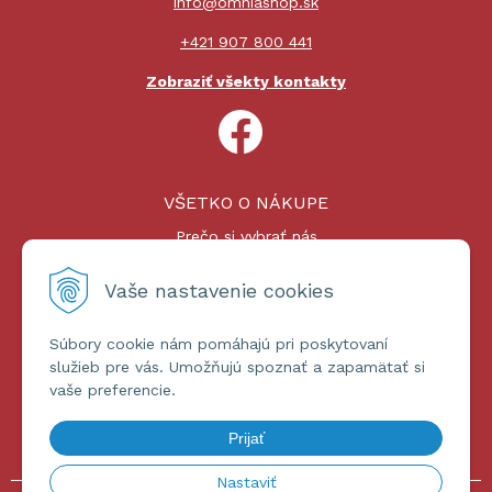
info@omniashop.sk
+421 907 800 441
Zobraziť všekty kontakty
VŠETKO O NÁKUPE
Prečo si vybrať nás
Nákupný proces
Platby a doprava
Vaše nastavenie cookies
Reklamačný poriadok
Súbory cookie nám pomáhajú pri poskytovaní
ĎALŠIE INFORMÁCIE
služieb pre vás. Umožňujú spoznať a zapamätať si
vaše preferencie.
Certifikáty
Obchodné podmienky
Prijať
Ochrana osobných údajov
Nastaviť