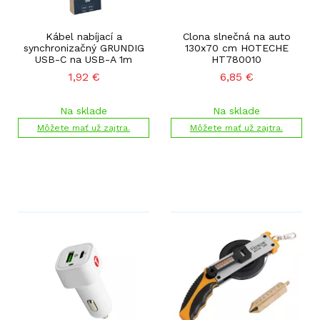
Kábel nabíjací a
Clona slnečná na auto
synchronizačný GRUNDIG
130x70 cm HOTECHE
USB-C na USB-A 1m
HT780010
1,92
€
6,85
€
Na sklade
Na sklade
Môžete mať už zajtra.
Môžete mať už zajtra.