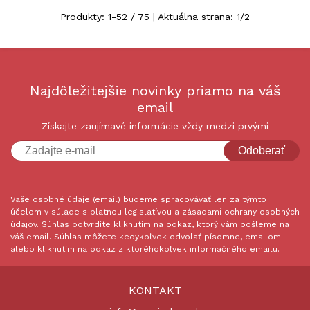
Produkty:
1
-
52
/
75
| Aktuálna strana:
1
/
2
Najdôležitejšie novinky priamo na váš
email
Získajte zaujímavé informácie vždy medzi prvými
Odoberať
Vaše osobné údaje (email) budeme spracovávať len za týmto
účelom v súlade s platnou legislatívou a zásadami ochrany osobných
údajov. Súhlas potvrdíte kliknutím na odkaz, ktorý vám pošleme na
váš email. Súhlas môžete kedykoľvek odvolať písomne, emailom
alebo kliknutím na odkaz z ktoréhokoľvek informačného emailu.
KONTAKT