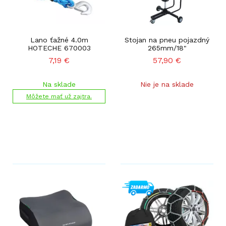
Lano ťažné 4.0m
Stojan na pneu pojazdný
HOTECHE 670003
265mm/18"
7,19
€
57,90
€
Na sklade
Nie je na sklade
Môžete mať už zajtra.