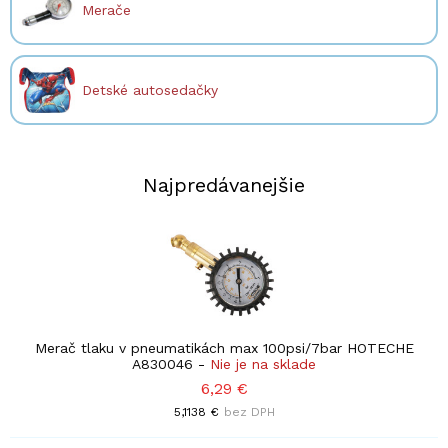
Merače
Detské autosedačky
Najpredávanejšie
Merač tlaku v pneumatikách max 100psi/7bar HOTECHE
A830046
-
Nie je na sklade
6,29 €
5,1138 €
bez DPH