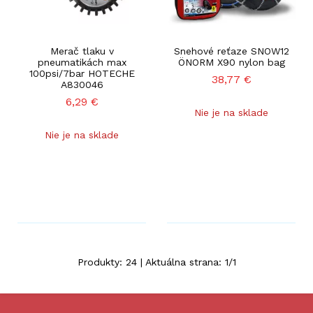
Merač tlaku v
Snehové reťaze SNOW12
pneumatikách max
ÖNORM X90 nylon bag
100psi/7bar HOTECHE
38,77
€
A830046
6,29
€
Nie je na sklade
Nie je na sklade
Produkty:
24
| Aktuálna strana:
1
/
1