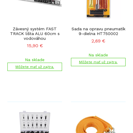
Závesný systém FAST
Sada na opravu pneumatík
TRACK lišta ALU 60cm s
9-dielna HT750002
vodováhou
2,69
€
15,90
€
Na sklade
Na sklade
Môžete mať už zajtra.
Môžete mať už zajtra.