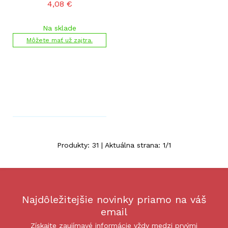
4,08
€
Na sklade
Môžete mať už zajtra.
Produkty:
31
| Aktuálna strana:
1
/
1
Najdôležitejšie novinky priamo na váš
email
Získajte zaujímavé informácie vždy medzi prvými