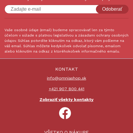
Odoberať
Vaše osobné údaje (email) budeme spracovávať len za týmto
účelom v súlade s platnou legislatívou a zásadami ochrany osobných
údajov. Súhlas potvrdíte kliknutím na odkaz, ktorý vám pošleme na
váš email. Súhlas môžete kedykoľvek odvolať písomne, emailom
alebo kliknutím na odkaz z ktoréhokoľvek informačného emailu.
KONTAKT
info@omniashop.sk
+421 907 800 441
Zobraziť všekty kontakty
VŠETKO O NÁKUPE