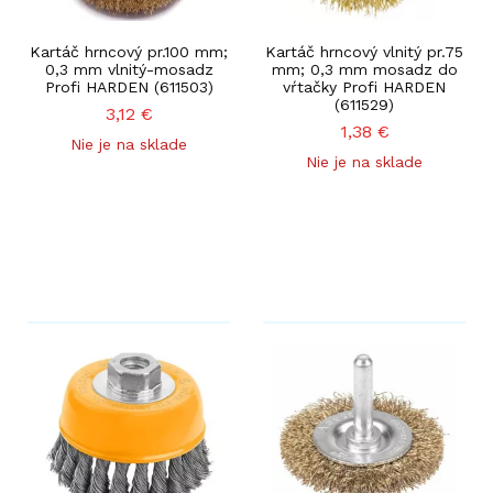
Kartáč hrncový pr.100 mm;
Kartáč hrncový vlnitý pr.75
0,3 mm vlnitý-mosadz
mm; 0,3 mm mosadz do
Profi HARDEN (611503)
vŕtačky Profi HARDEN
(611529)
3,12
€
1,38
€
Nie je na sklade
Nie je na sklade