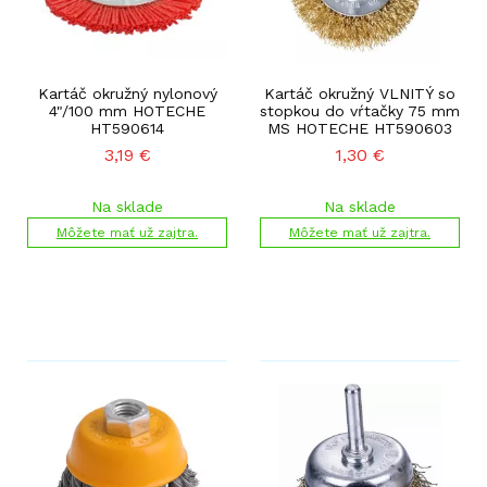
Kartáč okružný nylonový
Kartáč okružný VLNITÝ so
4"/100 mm HOTECHE
stopkou do vŕtačky 75 mm
HT590614
MS HOTECHE HT590603
3,19
€
1,30
€
Na sklade
Na sklade
Môžete mať už zajtra.
Môžete mať už zajtra.