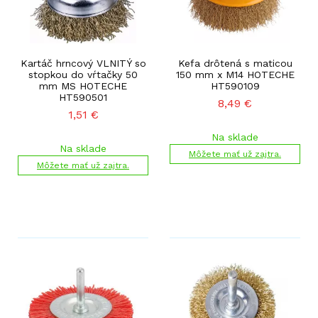
Kartáč hrncový VLNITÝ so
Kefa drôtená s maticou
stopkou do vŕtačky 50
150 mm x M14 HOTECHE
mm MS HOTECHE
HT590109
HT590501
8,49
€
1,51
€
Na sklade
Na sklade
Môžete mať už zajtra.
Môžete mať už zajtra.