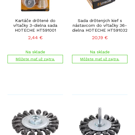
Kartáče drôtené do
Sada drôtených kief s
vŕtačky 3-dielna sada
nástavcom do vŕtačky 36-
HOTECHE HT591001
dielna HOTECHE HT591032
2,44
€
20,19
€
Na sklade
Na sklade
Môžete mať už zajtra.
Môžete mať už zajtra.