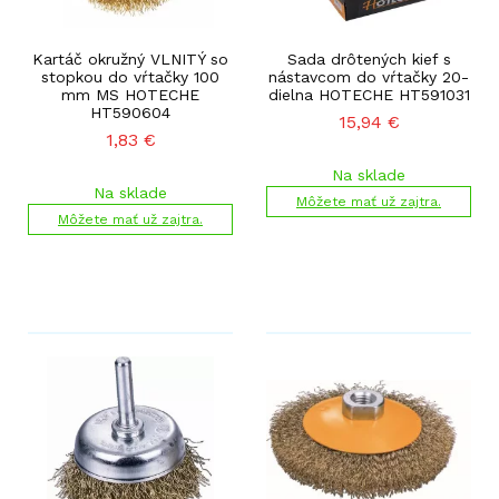
Kartáč okružný VLNITÝ so
Sada drôtených kief s
stopkou do vŕtačky 100
nástavcom do vŕtačky 20-
mm MS HOTECHE
dielna HOTECHE HT591031
HT590604
15,94
€
1,83
€
Na sklade
Na sklade
Môžete mať už zajtra.
Môžete mať už zajtra.