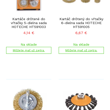
Kartáče drôtené do
Kartáč drôtený do vŕtačky
vŕtačky 5-dielna sada
6-dielna sada HOTECHE
HOTECHE HT591003
HT591005
4,14
€
6,67
€
Na sklade
Na sklade
Môžete mať už zajtra.
Môžete mať už zajtra.