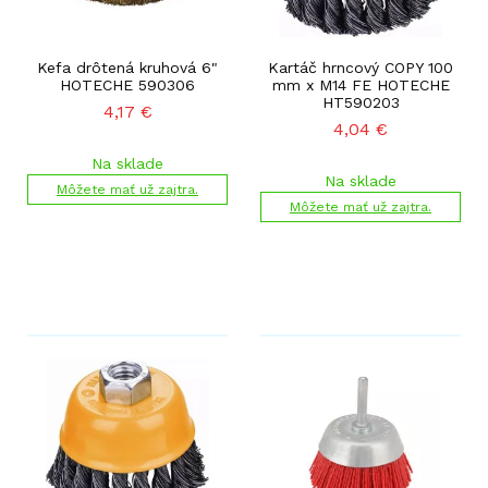
Kefa drôtená kruhová 6"
Kartáč hrncový COPY 100
HOTECHE 590306
mm x M14 FE HOTECHE
HT590203
4,17
€
4,04
€
Na sklade
Na sklade
Môžete mať už zajtra.
Môžete mať už zajtra.