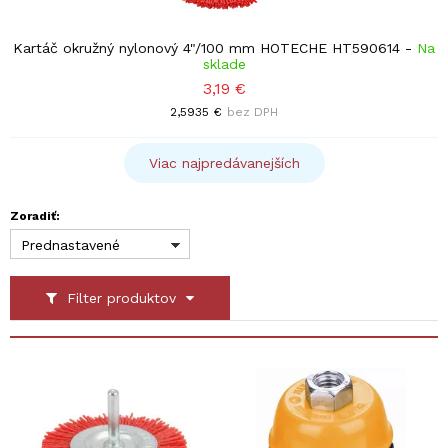
Kartáč okružný nylonový 4"/100 mm HOTECHE HT590614
-
Na
sklade
3,19 €
2,5935 €
bez DPH
Viac najpredávanejších
Zoradiť:
Prednastavené
Filter produktov