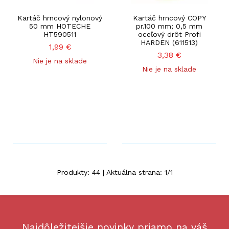
Kartáč hrncový nylonový
Kartáč hrncový COPY
50 mm HOTECHE
pr.100 mm; 0,5 mm
HT590511
oceľový drôt Profi
HARDEN (611513)
1,99
€
3,38
€
Nie je na sklade
Nie je na sklade
Produkty:
44
| Aktuálna strana:
1
/
1
Najdôležitejšie novinky priamo na váš