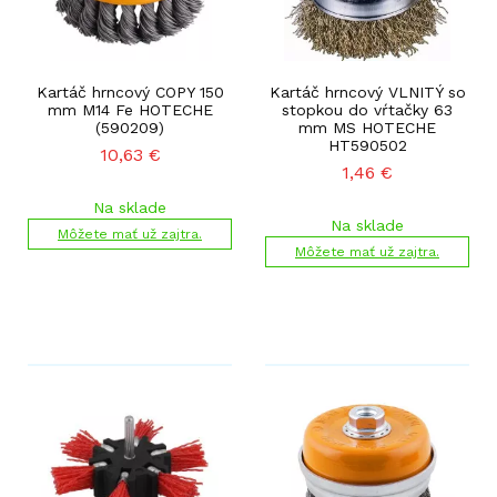
Kartáč hrncový COPY 150
Kartáč hrncový VLNITÝ so
mm M14 Fe HOTECHE
stopkou do vŕtačky 63
(590209)
mm MS HOTECHE
HT590502
10,63
€
1,46
€
Na sklade
Na sklade
Môžete mať už zajtra.
Môžete mať už zajtra.