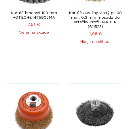
Kartáč hrncový 100 mm
Kartáč okružný vlnitý pr.100
HOTECHE HT590214A
mm; 0,3 mm mosadz do
vŕtačky Profi HARDEN
7,51
€
(611523)
Nie je na sklade
1,66
€
Nie je na sklade