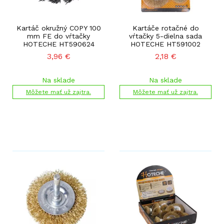
Kartáč okružný COPY 100
Kartáče rotačné do
mm FE do vŕtačky
vŕtačky 5-dielna sada
HOTECHE HT590624
HOTECHE HT591002
3,96
€
2,18
€
Na sklade
Na sklade
Môžete mať už zajtra.
Môžete mať už zajtra.