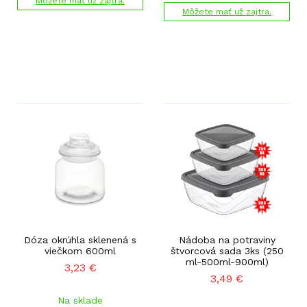
Môžete mať už zajtra.
Môžete mať už zajtra.
Dóza okrúhla sklenená s
Nádoba na potraviny
viečkom 600ml
štvorcová sada 3ks (250
ml-500ml-900ml)
3,23
€
3,49
€
Na sklade