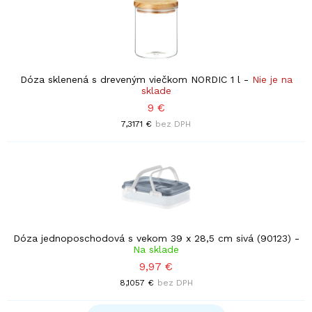
Dóza sklenená s dreveným viečkom NORDIC 1 l
-
Nie je na
sklade
9 €
7,3171 €
bez DPH
Dóza jednoposchodová s vekom 39 x 28,5 cm sivá (90123)
-
Na sklade
9,97 €
8,1057 €
bez DPH