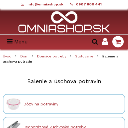
info@omniashop.sk
0907 800 441
Menu
Úvod
Dom
Domáce potreby
Stolovanie
Balenie a
úschova potravín
Balenie a úschova potravín
Dózy na potraviny
Jednorázové kuchynské potreby