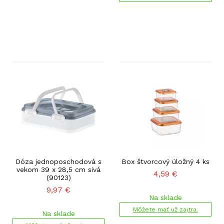
Dóza jednoposchodová s
Box štvorcový úložný 4 ks
vekom 39 x 28,5 cm sivá
4,59
€
(90123)
9,97
€
Na sklade
Môžete mať už zajtra.
Na sklade