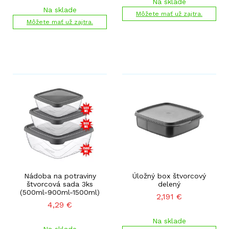
Na sklade
Na sklade
Môžete mať už zajtra.
Môžete mať už zajtra.
Nádoba na potraviny
Úložný box štvorcový
štvorcová sada 3ks
delený
(500ml-900ml-1500ml)
2,191
€
4,29
€
Na sklade