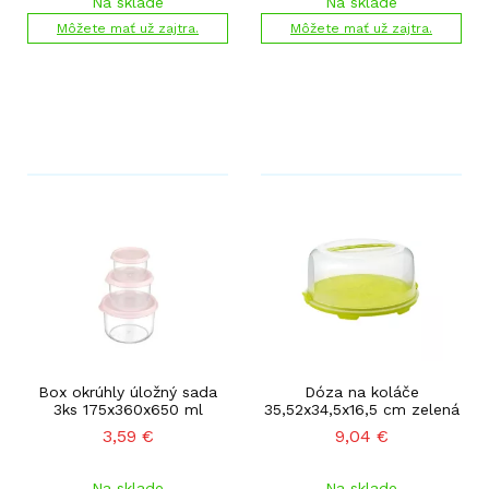
Na sklade
Na sklade
Môžete mať už zajtra.
Môžete mať už zajtra.
Box okrúhly úložný sada
Dóza na koláče
3ks 175x360x650 ml
35,52x34,5x16,5 cm zelená
3,59
€
9,04
€
Na sklade
Na sklade