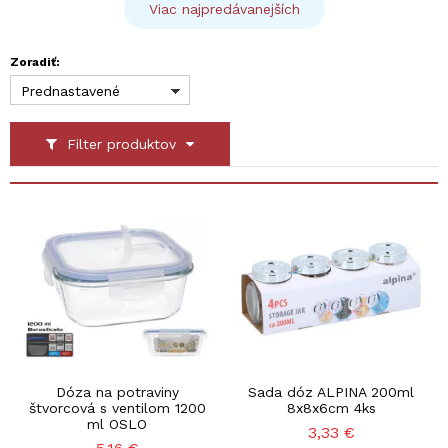
Viac najpredávanejších
Zoradiť:
Prednastavené
Filter produktov
Dóza na potraviny
Sada dóz ALPINA 200ml
štvorcová s ventilom 1200
8x8x6cm 4ks
ml OSLO
3,33
€