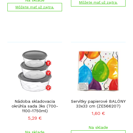
Na sklade
Môžete mať už zajtra.
Môžete mať už zajtra.
Nádoba skladovacia
Servítky papierové BALÓNY
okrúhla sada 3ks (700-
33x33 cm (ZE566207)
1100-1750ml)
1,60
€
5,29
€
Na sklade
Na sklade