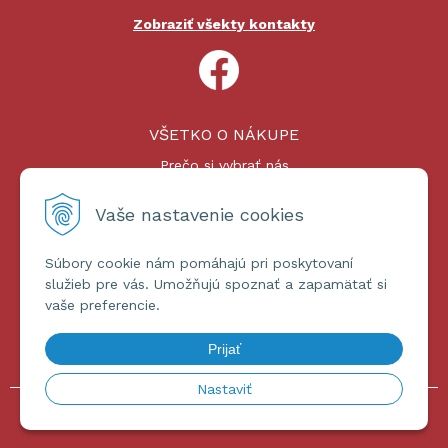
Zobraziť všekty kontakty
VŠETKO O NÁKUPE
Prečo si vybrať nás
Nákupný proces
Platby a doprava
Vaše nastavenie cookies
Reklamačný poriadok
Súbory cookie nám pomáhajú pri poskytovaní
ĎALŠIE INFORMÁCIE
služieb pre vás. Umožňujú spoznať a zapamätať si
vaše preferencie.
Certifikáty
Obchodné podmienky
Prijať
Ochrana osobných údajov
Nastaviť
© 2026 omniashop.sk •
tvorba eshopu cez UNIobchod
,
webhosting
spoločnosti
WEBYGROUP