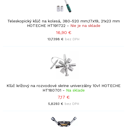
Teleskopický kľúč na kolesá, 380-520 mm,17x19, 21x23 mm
HOTECHE HT191722
-
Nie je na sklade
16,90 €
13,7398 €
bez DPH
Kľúč krížový na rozvodové skrine univerzálny 10v1 HOTECHE
HT180701
-
Na sklade
7,17 €
5,8293 €
bez DPH