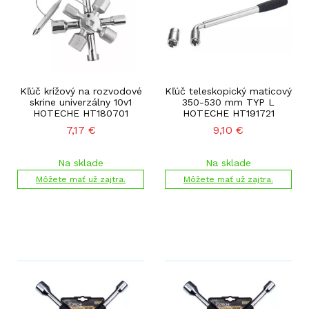
Kľúč krížový na rozvodové
Kľúč teleskopický maticový
skrine univerzálny 10v1
350-530 mm TYP L
HOTECHE HT180701
HOTECHE HT191721
7,17
€
9,10
€
Na sklade
Na sklade
Môžete mať už zajtra.
Môžete mať už zajtra.