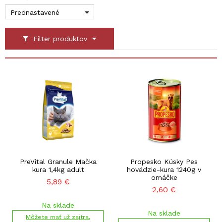
Prednastavené
Filter produktov
PreVital Granule Mačka
Propesko Kúsky Pes
kura 1,4kg adult
hovädzie-kura 1240g v
omáčke
5,89
€
2,60
€
Na sklade
Na sklade
Môžete mať už zajtra.