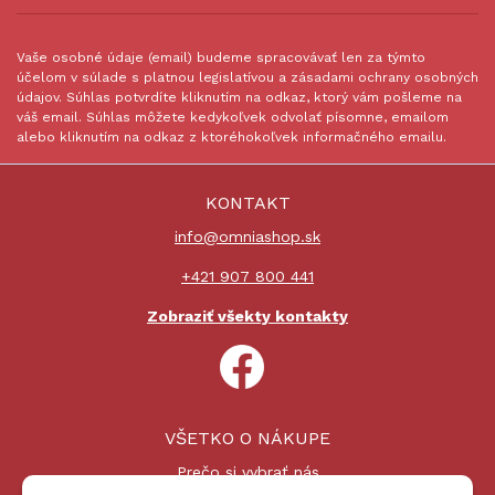
Vaše osobné údaje (email) budeme spracovávať len za týmto
účelom v súlade s platnou legislatívou a zásadami ochrany osobných
údajov. Súhlas potvrdíte kliknutím na odkaz, ktorý vám pošleme na
váš email. Súhlas môžete kedykoľvek odvolať písomne, emailom
alebo kliknutím na odkaz z ktoréhokoľvek informačného emailu.
KONTAKT
info@omniashop.sk
+421 907 800 441
Zobraziť všekty kontakty
VŠETKO O NÁKUPE
Prečo si vybrať nás