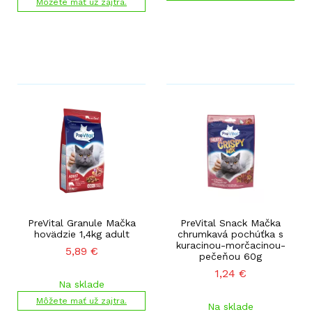
Môžete mať už zajtra.
PreVital Granule Mačka
PreVital Snack Mačka
hovädzie 1,4kg adult
chrumkavá pochúťka s
kuracinou-morčacinou-
5,89
€
pečeňou 60g
1,24
€
Na sklade
Môžete mať už zajtra.
Na sklade