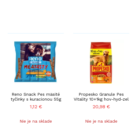
Reno Snack Pes mäsité
Propesko Granule Pes
tyčinky s kuracionou 55g
Vitality 10+1kg hov-hyd-zel
1,12
€
20,98
€
Nie je na sklade
Nie je na sklade