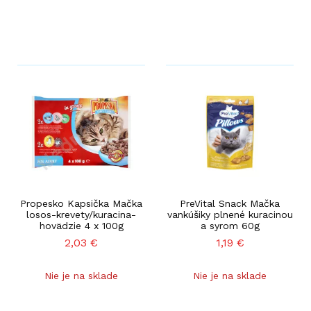
Propesko Kapsička Mačka
PreVital Snack Mačka
losos-krevety/kuracina-
vankúšiky plnené kuracinou
hovädzie 4 x 100g
a syrom 60g
2,03
€
1,19
€
Nie je na sklade
Nie je na sklade