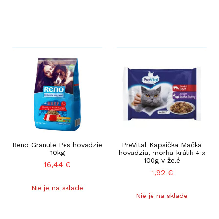
Reno Granule Pes hovädzie
PreVital Kapsička Mačka
10kg
hovädzia, morka-králik 4 x
100g v želé
16,44
€
1,92
€
Nie je na sklade
Nie je na sklade