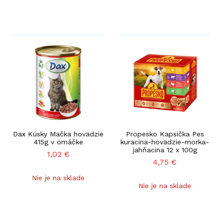
Dax Kúsky Mačka hovädzie
Propesko Kapsička Pes
415g v omáčke
kuracina-hovädzie-morka-
jahňacina 12 x 100g
1,02
€
4,75
€
Nie je na sklade
Nie je na sklade