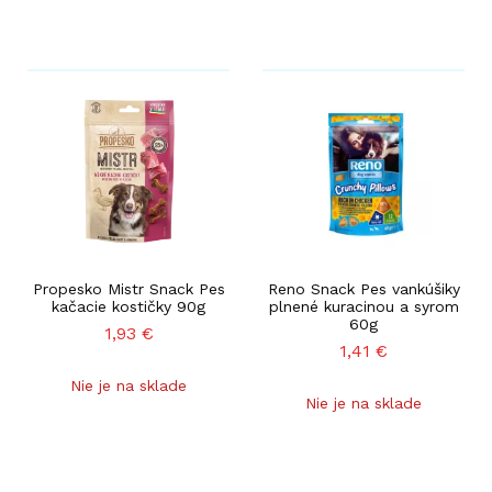
Propesko Mistr Snack Pes
Reno Snack Pes vankúšiky
kačacie kostičky 90g
plnené kuracinou a syrom
60g
1,93
€
1,41
€
Nie je na sklade
Nie je na sklade