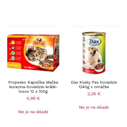
Propesko Kapsička Mačka
Dax Kúsky Pes hovädzie
kuracina-hovädzie-králik-
1240g v omáčke
losos 12 x 100g
2,26
€
4,98
€
Nie je na sklade
Nie je na sklade