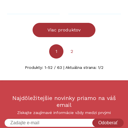
Viac produktov
1
2
Produkty:
1
-
52
/
63
| Aktuálna strana:
1
/
2
Najdôležitejšie novinky priamo na váš
email
Získajte zaujímavé informácie vždy medzi prvými
Odoberať