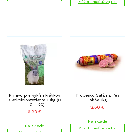
Môžete mať už zajtra.
Krmivo pre vykŕm králikov
Propesko Saláma Pes
s kokcidiostatikom 10kg (O
jahňa 1kg
- 10 - KC)
2,60
€
6,93
€
Na sklade
Na sklade
Môžete mať už zajtra.