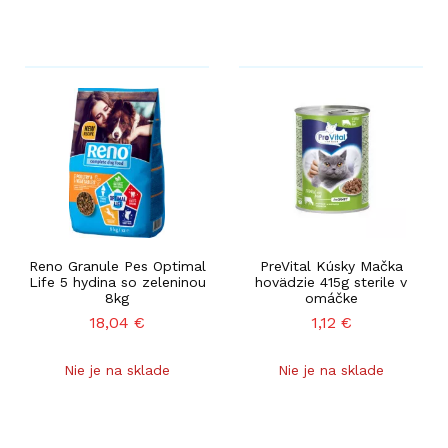
Reno Granule Pes Optimal
PreVital Kúsky Mačka
Life 5 hydina so zeleninou
hovädzie 415g sterile v
8kg
omáčke
18,04
€
1,12
€
Nie je na sklade
Nie je na sklade