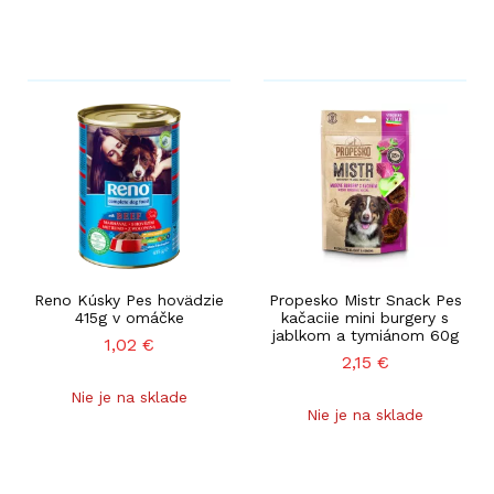
Reno Kúsky Pes hovädzie
Propesko Mistr Snack Pes
415g v omáčke
kačaciie mini burgery s
jablkom a tymiánom 60g
1,02
€
2,15
€
Nie je na sklade
Nie je na sklade