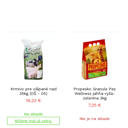
Krmivo pre ošípané nad
Propesko Granule Pes
35kg (OŠ - 05)
Wellness jahňa-ryža-
zelenina 3kg
16,23
€
7,25
€
Na sklade
Nie je na sklade
Môžete mať už zajtra.