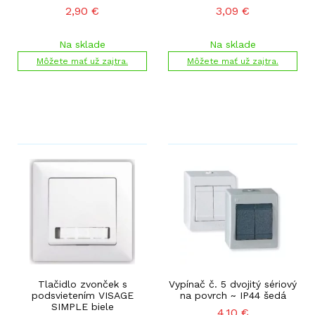
2,90
€
3,09
€
Na sklade
Na sklade
Môžete mať už zajtra.
Môžete mať už zajtra.
Tlačidlo zvonček s
Vypínač č. 5 dvojitý sériový
podsvietením VISAGE
na povrch ~ IP44 šedá
SIMPLE biele
4,10
€