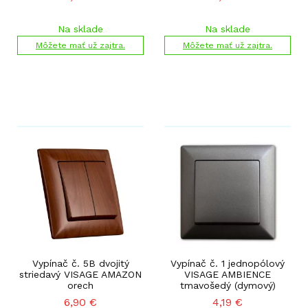
Na sklade
Na sklade
Môžete mať už zajtra.
Môžete mať už zajtra.
Vypínač č. 5B dvojitý
Vypínač č. 1 jednopólový
striedavý VISAGE AMAZON
VISAGE AMBIENCE
orech
tmavošedý (dymový)
6,90
€
4,19
€