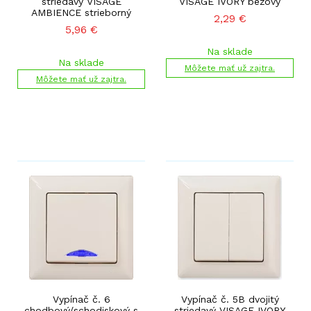
striedavý VISAGE
VISAGE IVORY béžový
AMBIENCE strieborný
2,29
€
5,96
€
Na sklade
Na sklade
Môžete mať už zajtra.
Môžete mať už zajtra.
Vypínač č. 6
Vypínač č. 5B dvojitý
chodbový/schodiskový s
striedavý VISAGE IVORY