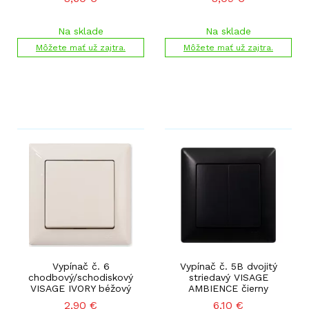
Na sklade
Na sklade
Môžete mať už zajtra.
Môžete mať už zajtra.
Vypínač č. 6
Vypínač č. 5B dvojitý
chodbový/schodiskový
striedavý VISAGE
VISAGE IVORY béžový
AMBIENCE čierny
2,90
€
6,10
€