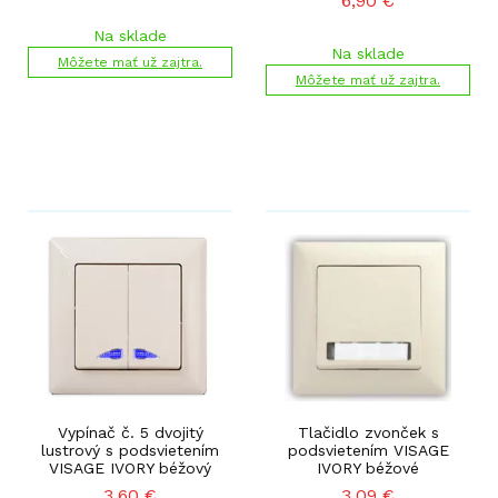
6,90
€
Na sklade
Na sklade
Môžete mať už zajtra.
Môžete mať už zajtra.
Vypínač č. 5 dvojitý
Tlačidlo zvonček s
lustrový s podsvietením
podsvietením VISAGE
VISAGE IVORY béžový
IVORY béžové
3,60
€
3,09
€