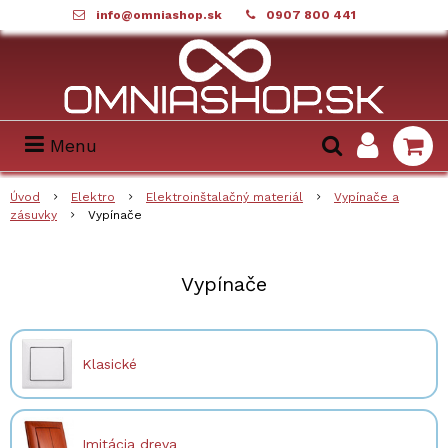
info@omniashop.sk
0907 800 441
Menu
Úvod
Elektro
Elektroinštalačný materiál
Vypínače a
zásuvky
Vypínače
Vypínače
Klasické
Imitácia dreva