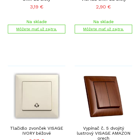
3,19
€
2,90
€
Na sklade
Na sklade
Môžete mať už zajtra.
Môžete mať už zajtra.
Tlačidlo zvonček VISAGE
Vypínač č. 5 dvojitý
IVORY béžové
lustrový VISAGE AMAZON
orech