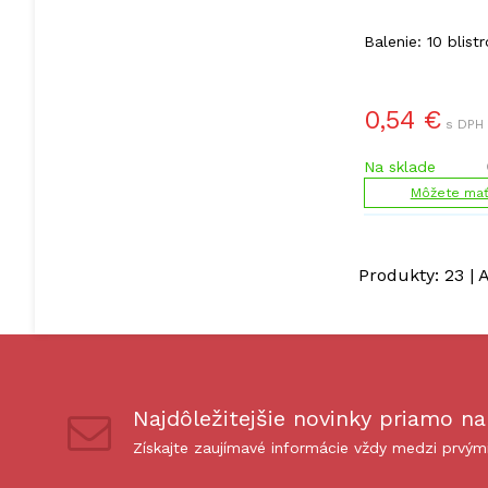
Balenie: 10 blistr
0,54
€
s DPH 
Na sklade
Môžete mať 
Produkty:
23
| 
Najdôležitejšie novinky priamo na
Získajte zaujímavé informácie vždy medzi prvým