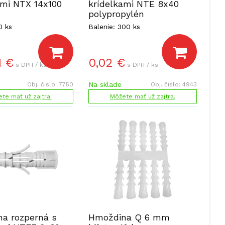
ami NTX 14x100
krídelkami NTE 8x40
polypropylén
0 ks
Balenie: 300 ks
1
€
0,02
€
s DPH / ks
s DPH / ks
Na sklade
Obj. čislo:
7750
Obj. čislo:
4943
te mať už zajtra.
Môžete mať už zajtra.
a rozperná s
Hmoždina Q 6 mm