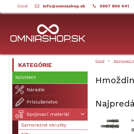
Úvod
info@omniashop.sk
0907 800 441
Úvod
Spojovací 
KATEGÓRIE
NOVINKY
Hmoždin
Náradie
Najpredá
Príslušenstvo
Spojovací materiál
H
Samorezné skrutky
B