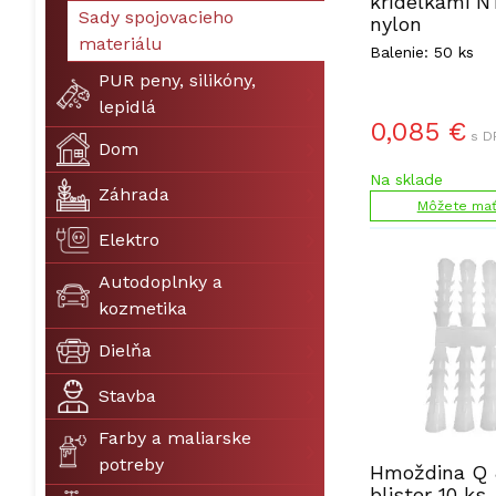
krídelkami N
Sady spojovacieho
nylon
materiálu
Balenie: 50 ks
PUR peny, silikóny,
lepidlá
0,085
€
s D
Dom
Na sklade
Záhrada
Môžete mať 
Elektro
Autodoplnky a
kozmetika
Dielňa
Stavba
Farby a maliarske
potreby
Hmoždina Q
blister 10 ks