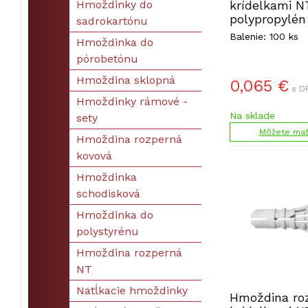
Hmoždinky do
krídelkami N
polypropylén
sadrokartónu
Balenie: 100 ks
Hmoždinka do
pórobetónu
Hmoždina sklopná
0,065
€
s D
Hmoždinky rámové -
Na sklade
sety
Môžete mať 
Hmoždina rozperná
kovová
Hmoždinka
schodisková
Hmoždinka do
polystyrénu
Hmoždina rozperná
NT
Natĺkacie hmoždinky
Hmoždina ro