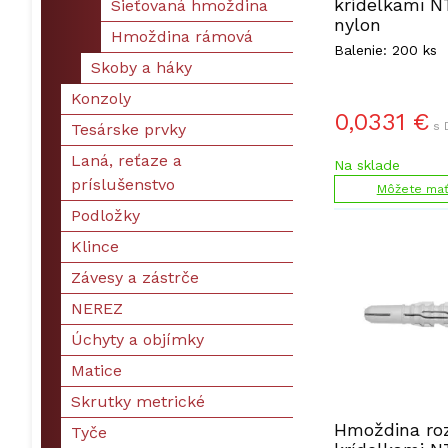
krídelkami 
Sieťovaná hmoždina
nylon
Hmoždina rámová
Balenie: 200 ks
Skoby a háky
Konzoly
0,0331
€
s 
Tesárske prvky
Laná, reťaze a
Na sklade
príslušenstvo
Môžete mať 
Podložky
Klince
Závesy a zástrče
NEREZ
Úchyty a objímky
Matice
Skrutky metrické
Hmoždina ro
Tyče