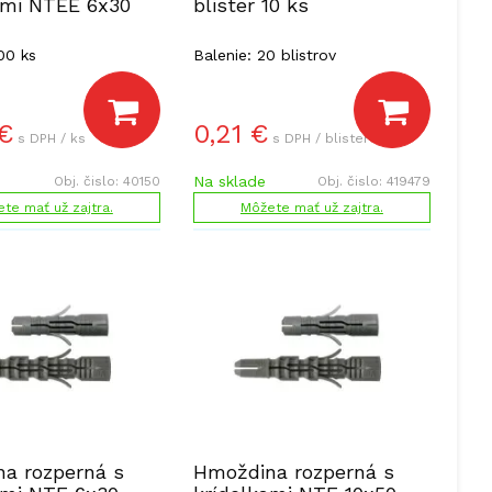
ami NTEE 6x30
blister 10 ks
00 ks
Balenie: 20 blistrov
€
0,21
€
s DPH / ks
s DPH / blister
Na sklade
Obj. čislo:
40150
Obj. čislo:
419479
te mať už zajtra.
Môžete mať už zajtra.
a rozperná s
Hmoždina rozperná s