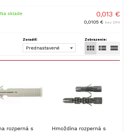
0,013 €
Na sklade
0,0105 €
bez DPH
Zoradiť:
Zobrazenie:
Prednastavené
a rozperná s
Hmoždina rozperná s