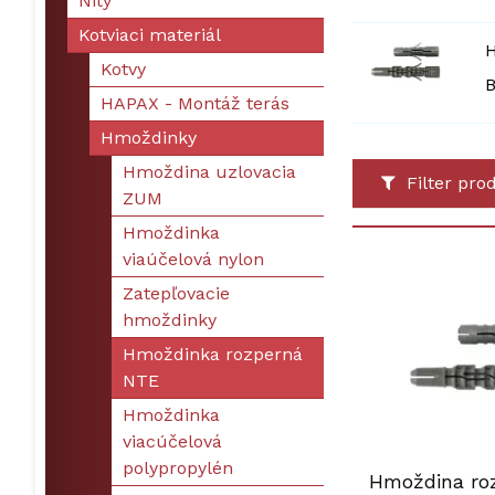
Nity
Kotviaci materiál
H
Kotvy
B
HAPAX - Montáž terás
Hmoždinky
Hmoždina uzlovacia
Filter pro
ZUM
Hmoždinka
viaúčelová nylon
Zatepľovacie
hmoždinky
Hmoždinka rozperná
NTE
Hmoždinka
viacúčelová
polypropylén
Hmoždina ro