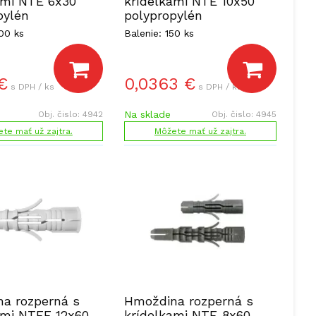
ami NTE 6x30
krídelkami NTE 10x50
pylén
polypropylén
00 ks
Balenie: 150 ks
€
0,0363
€
s DPH / ks
s DPH / ks
Na sklade
Obj. čislo:
4942
Obj. čislo:
4945
te mať už zajtra.
Môžete mať už zajtra.
a rozperná s
Hmoždina rozperná s
ami NTEE 12x60
krídelkami NTE 8x60