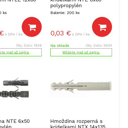
polypropylén
0 ks
Balenie: 200 ks
€
0,03
€
s DPH / ks
s DPH / ks
Na sklade
Obj. čislo:
1939
Obj. čislo:
5634
te mať už zajtra.
Môžete mať už zajtra.
na NTE 6x50
Hmoždina rozperná s
pylén
krídelkami NTX 14x135