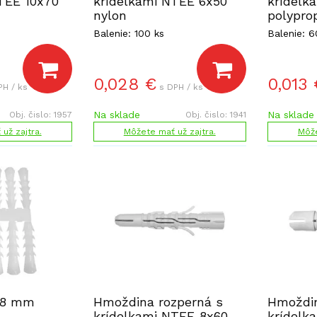
TEE 10x70
krídelkami NTEE 6x50
krídelk
nylon
polypro
Balenie: 100 ks
Balenie: 6
0,028
€
0,013
PH / ks
s DPH / ks
Na sklade
Na sklade
Obj. čislo:
1957
Obj. čislo:
1941
už zajtra.
Môžete mať už zajtra.
Môže
 8 mm
Hmoždina rozperná s
Hmoždin
krídelkami NTEE 8x60
krídelk