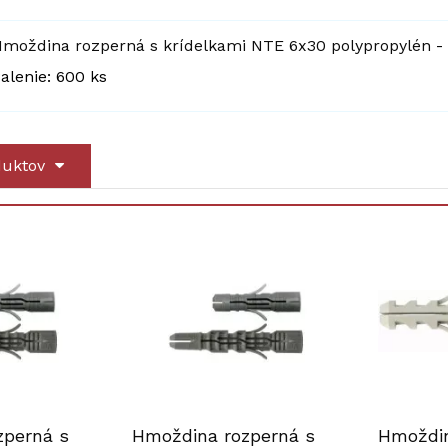
moždina rozperná s krídelkami NTE 6x30 polypropylén
-
alenie: 600 ks
duktov
zperná s
Hmoždina rozperná s
Hmoždin