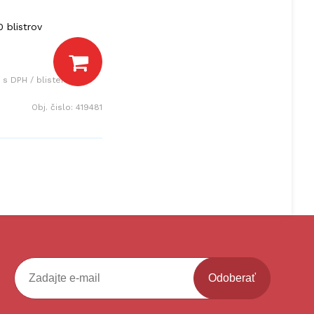
0 blistrov
s DPH / blister
Obj. čislo:
419481
Odoberať