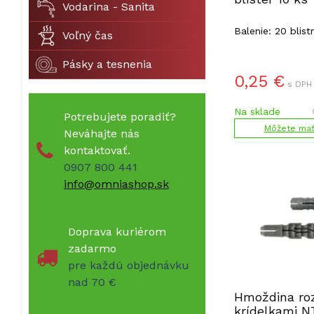
Vodarina - Sanita
Balenie: 20 blist
Voľný čas
Pásky a tesnenia
0,25
€
s DPH 
Na sklade
Potrebujete poradiť?
Môžete mať 
Neváhajte nás
kontaktovať.
0907 800 441
info@omniashop.sk
Doprava kuriérom
zadarmo
pre každú objednávku
nad 70 €
Hmoždina ro
krídelkami N