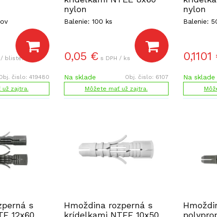
nylon
nylon
rov
Balenie: 100 ks
Balenie: 5
0,05
€
0,1101
/ blister
s DPH / ks
Na sklade
Na sklade
Obj. čislo:
419480
Obj. čislo:
6107
už zajtra.
Môžete mať už zajtra.
Môže
zperná s
Hmoždina rozperná s
Hmoždi
TE 12x60
krídelkami NTEE 10x50
polypro