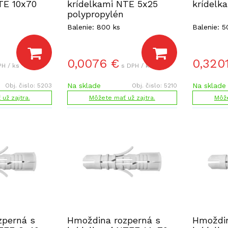
TE 10x70
krídelkami NTE 5x25
krídelk
polypropylén
Balenie: 800 ks
Balenie: 5
0,0076
€
0,320
PH / ks
s DPH / ks
Na sklade
Na sklade
Obj. čislo:
5203
Obj. čislo:
5210
už zajtra.
Môžete mať už zajtra.
Môže
zperná s
Hmoždina rozperná s
Hmoždin