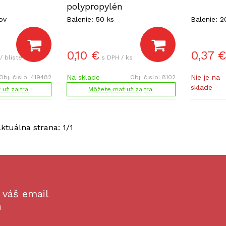
polypropylén
ov
Balenie: 50 ks
Balenie: 2
0,10
€
0,37
€
/ blister
s DPH / ks
Na sklade
Nie je na
Obj. čislo:
419482
Obj. čislo:
8102
sklade
už zajtra.
Môžete mať už zajtra.
Aktuálna strana:
1
/
1
 váš email
i