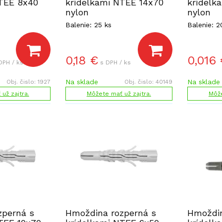
NTEE 8x40
krídelkami NTEE 14x70
krídelk
nylon
nylon
Balenie: 25 ks
Balenie: 2
0,18
€
0,016
DPH / ks
s DPH / ks
Na sklade
Na sklade
Obj. čislo:
1927
Obj. čislo:
40149
už zajtra.
Môžete mať už zajtra.
Môže
zperná s
Hmoždina rozperná s
Hmoždin