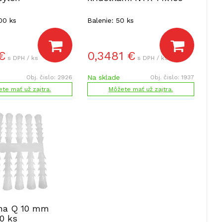
00 ks
Balenie: 50 ks
€
0,3481
€
s DPH / ks
s DPH / ks
Na sklade
Obj. čislo:
2926
Obj. čislo:
1937
te mať už zajtra.
Môžete mať už zajtra.
na Q 10 mm
10 ks