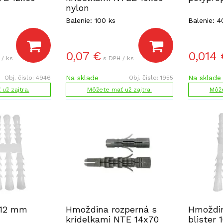
nylon
Balenie: 100 ks
Balenie: 4
0,07
€
0,014
 / ks
s DPH / ks
Na sklade
Na sklade
Obj. čislo:
4946
Obj. čislo:
1955
už zajtra.
Môžete mať už zajtra.
Môže
 12 mm
Hmoždina rozperná s
Hmoždi
krídelkami NTE 14x70
blister 