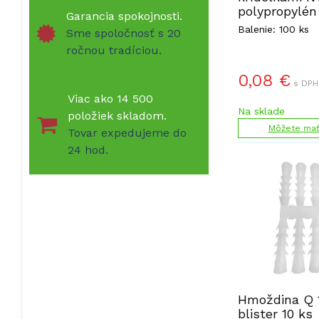
polypropylén
Garancia spokojnosti.
Balenie: 100 ks
Sme spoločnosť s 20
ročnou tradíciou.
0,08
€
s DPH
Viac ako 14 500
Na sklade
položiek skladom.
Môžete mať 
Tovar expedujeme do
24 hod.
Hmoždina Q
blister 10 ks