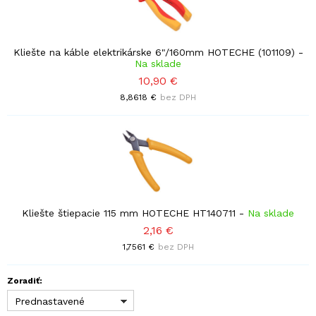
Kliešte na káble elektrikárske 6"/160mm HOTECHE (101109)
-
Na sklade
10,90 €
8,8618 €
bez DPH
Kliešte štiepacie 115 mm HOTECHE HT140711
-
Na sklade
2,16 €
1,7561 €
bez DPH
Zoradiť:
Prednastavené