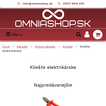
info@omniashop.sk
0907 800 441
Menu
Úvod
Náradie
Ručné náradie
Kliešte
Kliešte
elektrikárske
Kliešte elektrikárske
Najpredávanejšie