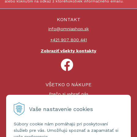
alebo kliknutím na odkaz z ktoréhokoľvek informačného emailu.
KONTAKT
info@omniashop.sk
+421 907 800 441
Zobraziť všekty kontakty
VŠETKO O NÁKUPE
Prečo si vybrať nás
Nákupný proces
Platby a doprava
Vaše nastavenie cookies
Reklamačný poriadok
Súbory cookie nám pomáhajú pri poskytovaní
ĎALŠIE INFORMÁCIE
služieb pre vás. Umožňujú spoznať a zapamätať si
vaše preferencie.