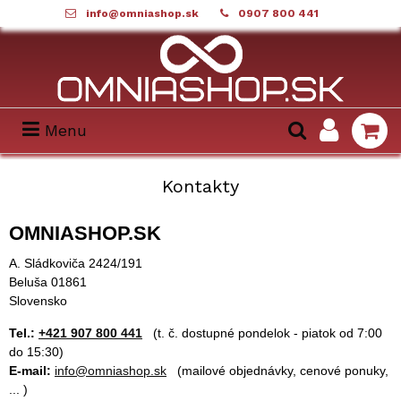
info@omniashop.sk
0907 800 441
Menu
Kontakty
OMNIASHOP.SK
A. Sládkoviča 2424/191
Beluša 01861
Slovensko
Tel.:
+421 907 800 441
(t. č. dostupné pondelok - piatok od 7:00
do 15:30)
E-mail:
i
nfo@omniashop.sk
(mailové objednávky, cenové ponuky,
... )