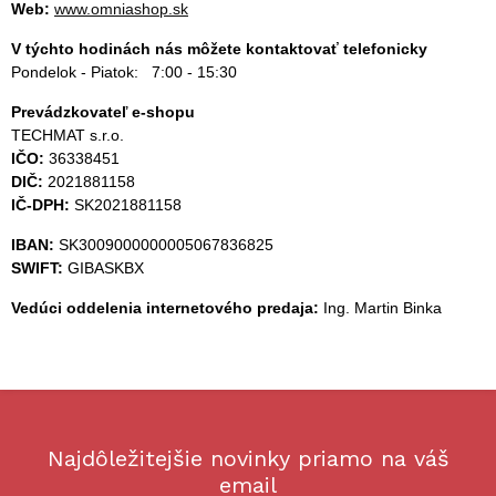
Web:
www.o
mniashop.sk
V týchto hodinách nás môžete kontaktovať telefonicky
Pondelok - Piatok:
7:00 - 15:30
Prevádzkovateľ e-shopu
TECHMAT s.r.o.
IČO:
36
3
3
84
51
DIČ:
2021881158
IČ-DPH:
SK2021881158
IBAN:
SK3009000000005067836825
SWIFT:
GIBASKBX
Vedúci oddelenia internetového predaja:
Ing. Martin Binka
Najdôležitejšie novinky priamo na váš
email