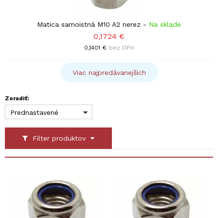
Matica samoistná M10 A2 nerez
-
Na sklade
0,1724 €
0,1401 €
bez DPH
Viac najpredávanejších
Zoradiť:
Prednastavené
Filter produktov