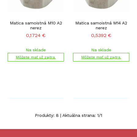
Matica samoistná M10 A2
Matica samoistná M14 A2
nerez
nerez
0,1724
€
0,5392
€
Na sklade
Na sklade
Môžete mať už zajtra.
Môžete mať už zajtra.
Produkty:
8
| Aktuálna strana:
1
/
1