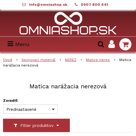
info@omniashop.sk
0907 800 441
Menu
Úvod
Spojovací materiál
NEREZ
Matice nerez
Matica
narážacia nerezová
Matica narážacia nerezová
Zoradiť:
Prednastavené
Filter produktov