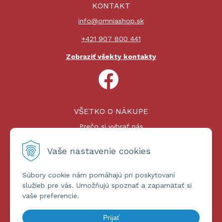
KONTAKT
info@omniashop.sk
+421 907 800 441
Zobraziť všekty kontakty
VŠETKO O NÁKUPE
Prečo si vybrať nás
Nákupný proces
Platby a doprava
Vaše nastavenie cookies
Reklamačný poriadok
Súbory cookie nám pomáhajú pri poskytovaní
ĎALŠIE INFORMÁCIE
služieb pre vás. Umožňujú spoznať a zapamätať si
vaše preferencie.
Certifikáty
Obchodné podmienky
Prijať
Ochrana osobných údajov