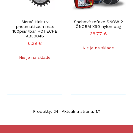
Merač tlaku v
Snehové reťaze SNOW12
pneumatikách max
ÖNORM X90 nylon bag
100psi/7bar HOTECHE
38,77
€
A830046
6,29
€
Nie je na sklade
Nie je na sklade
Produkty:
24
| Aktuálna strana:
1
/
1