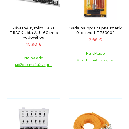
Závesný systém FAST
Sada na opravu pneumatík
TRACK lišta ALU 60cm s
9-dielna HT750002
vodováhou
2,69
€
15,90
€
Na sklade
Na sklade
Môžete mať už zajtra.
Môžete mať už zajtra.