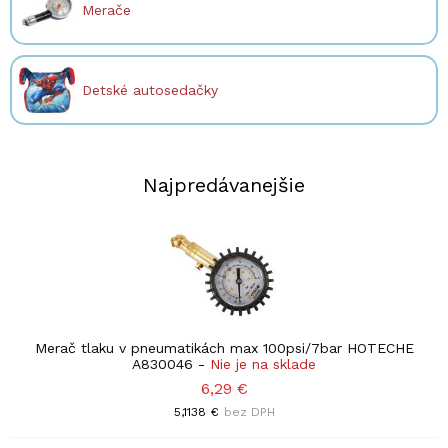
Merače
Detské autosedačky
Najpredávanejšie
Merač tlaku v pneumatikách max 100psi/7bar HOTECHE
A830046
-
Nie je na sklade
6,29 €
5,1138 €
bez DPH