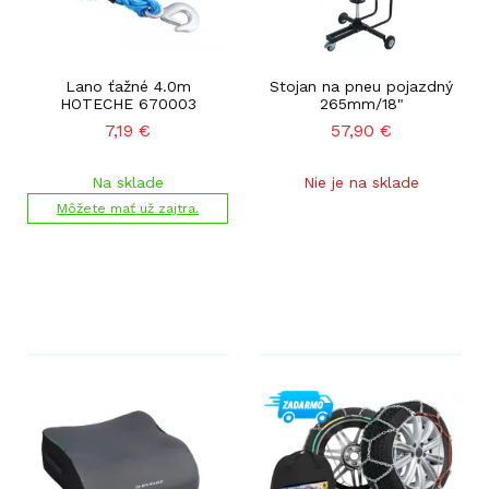
Lano ťažné 4.0m
Stojan na pneu pojazdný
HOTECHE 670003
265mm/18"
7,19
€
57,90
€
Na sklade
Nie je na sklade
Môžete mať už zajtra.