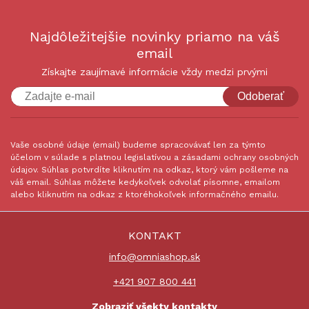
Najdôležitejšie novinky priamo na váš
email
Získajte zaujímavé informácie vždy medzi prvými
Odoberať
Vaše osobné údaje (email) budeme spracovávať len za týmto
účelom v súlade s platnou legislatívou a zásadami ochrany osobných
údajov. Súhlas potvrdíte kliknutím na odkaz, ktorý vám pošleme na
váš email. Súhlas môžete kedykoľvek odvolať písomne, emailom
alebo kliknutím na odkaz z ktoréhokoľvek informačného emailu.
KONTAKT
info@omniashop.sk
+421 907 800 441
Zobraziť všekty kontakty