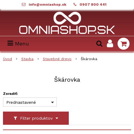
info@omniashop.sk
0907 800 441
Menu
Úvod
Stavba
Stavebné drevo
Škárovka
Škárovka
Zoradiť:
Prednastavené
Filter produktov