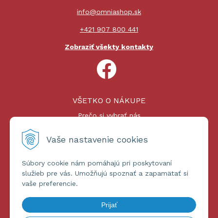
info@omniashop.sk
+421 907 800 441
Zobraziť všekty kontakty
VŠETKO O NÁKUPE
Prečo si vybrať nás
Nákupný proces
Platby a doprava
Vaše nastavenie cookies
Reklamačný poriadok
Súbory cookie nám pomáhajú pri poskytovaní
ĎALŠIE INFORMÁCIE
služieb pre vás. Umožňujú spoznať a zapamätať si
vaše preferencie.
Certifikáty
Obchodné podmienky
Prijať
Ochrana osobných údajov