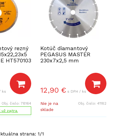
tový rezný
Kotúč diamantový
15x22,23x5
PEGASUS MASTER
 HT570103
230x7x2,5 mm
12,90
€
/ ks
s DPH / ks
Nie je na
Obj. čislo:
78164
Obj. čislo:
41182
sklade
už zajtra.
Aktuálna strana:
1
/
1