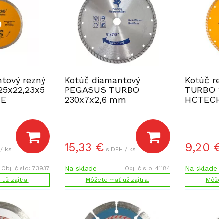
tový rezný
Kotúč diamantový
Kotúč r
25x22,23x5
PEGASUS TURBO
TURBO 
E
230x7x2,6 mm
HOTECH
15,33
€
9,20
/ ks
s DPH / ks
Na sklade
Na sklade
Obj. čislo:
73937
Obj. čislo:
41184
už zajtra.
Môžete mať už zajtra.
Môže