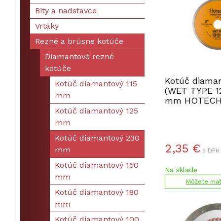
Bity a nadstavce
Vrtáky
Rezné a brúsne kotúče
Diamantové rezné
kotúče
Kotúč diaman
Kotúč diamantový 115
(WET TYPE 1
mm
mm HOTECH
HT570104
Kotúč diamantový 125
mm
Kotúč diamantový 230
2,35
€
mm
s DPH 
Kotúč diamantový 150
Na sklade
mm
Môžete mať 
Kotúč diamantový 180
mm
Kotúč diamantový 100