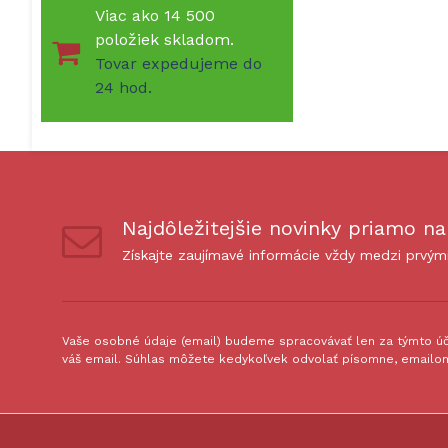
Viac ako 14 500
položiek skladom.
Tovar expedujeme do
24 hod.
Najdôležitejšie novinky priamo na
Získajte zaujímavé informácie vždy medzi prvým
Vaše osobné údaje (email) budeme spracovávať len za týmto úče
váš email. Súhlas môžete kedykoľvek odvolať písomne, emailom