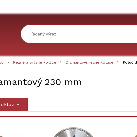
vo
Rezné a brúsne kotúče
Diamantové rezné kotúče
Kotúč 
iamantový 230 mm
duktov