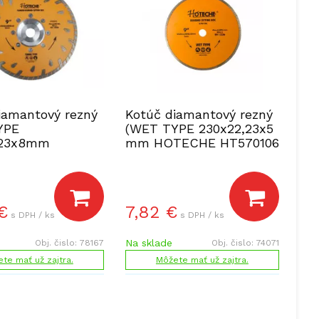
iamantový rezný
Kotúč diamantový rezný
YPE
(WET TYPE 230x22,23x5
,23x8mm
mm HOTECHE HT570106
E HT570334
€
7,82
€
s DPH / ks
s DPH / ks
Na sklade
Obj. čislo:
78167
Obj. čislo:
74071
te mať už zajtra.
Môžete mať už zajtra.