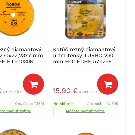
ezný diamantový
Kotúč rezný diamantový
230x22,23x7 mm
ultra tenký TURBO 230
E HT570306
mm HOTECHE 570256
€
15,90
€
s DPH / ks
s DPH / ks
Na sklade
Obj. čislo:
73501
Obj. čislo:
401395
te mať už zajtra.
Môžete mať už zajtra.