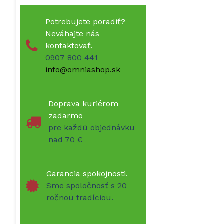
Potrebujete poradiť?
Neváhajte nás
kontaktovať.
0907 800 441
info@omniashop.sk
Doprava kuriérom
zadarmo
pre každú objednávku
nad 70 €
Garancia spokojnosti.
Sme spoločnosť s 20
ročnou tradíciou.