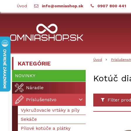
Úvod
info@omniashop.sk
0907 800 441
Úvod
Príslušenst
KATEGÓRIE
NOVINKY
Kotúč d
Náradie
Príslušenstvo
Filter pro
Vykružovacie vrtáky a píly
Sekáče
Pílové kotúče a plátky