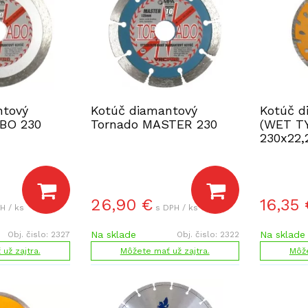
ntový
Kotúč diamantový
Kotúč d
BO 230
Tornado MASTER 230
(WET T
230x22
HOTECH
26,90
€
16,35
H / ks
s DPH / ks
Na sklade
Na sklade
Obj. čislo:
2327
Obj. čislo:
2322
už zajtra.
Môžete mať už zajtra.
Môže