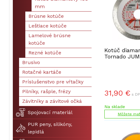
mm
Brúsne kotúče
Leštiace kotúče
Lamelové brúsne
kotúče
Kotúč diama
Rezné kotúče
Tornado JUM
Brusivo
Rotačné kartáče
Príslušenstvo pre vŕtačky
Pilníky, rašple, frézy
31,90
€
s DP
Závitníky a závitové očká
Na sklade
Spojovací materiál
Môžete mať 
PUR peny, silikóny,
lepidlá