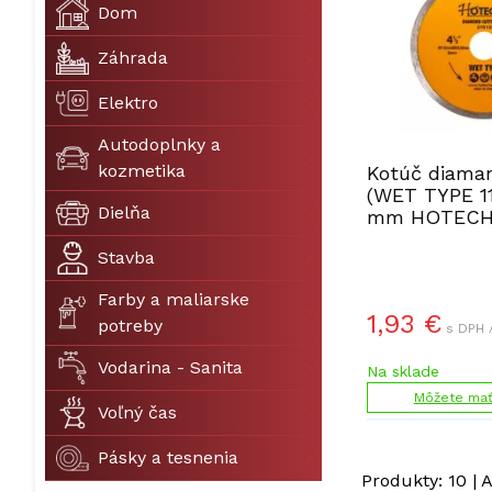
Dom
Záhrada
Elektro
Autodoplnky a
kozmetika
Kotúč diaman
(WET TYPE 1
Dielňa
mm HOTECHE
Stavba
Farby a maliarske
1,93
€
potreby
s DPH 
Vodarina - Sanita
Na sklade
Môžete mať 
Voľný čas
Pásky a tesnenia
Produkty:
10
| 