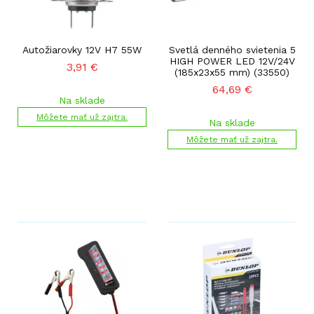
Autožiarovky 12V H7 55W
Svetlá denného svietenia 5
HIGH POWER LED 12V/24V
3,91
€
(185x23x55 mm) (33550)
64,69
€
Na sklade
Môžete mať už zajtra.
Na sklade
Môžete mať už zajtra.