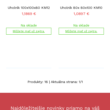
Uholník 100x100x80 KM12
Uholník 80x 80x100 KM10
1,1869
€
1,0897
€
Na sklade
Na sklade
Môžete mať už zajtra.
Môžete mať už zajtra.
Produkty:
16
| Aktuálna strana:
1
/
1
Najdôležitejšie novinky priamo na váš