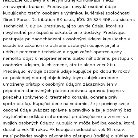
realizácie dodávky a k nevyhnutnej komunikácii medzi
zmluvnými stranami. Predávajúci nevydá osobné údaje
kupujúceho tretím osobám s výnimkou kuriérskej spoločnosti
Direct Parcel Distribution SK s.r.o., IČO: 35 834 498, so sídlom:
Technická 7, 82104 Bratislava, aj to len tie údaje, ktoré sú
nevyhnutné pre úspešné uskutočnenie dodávky. Predávajúci
postupuje pri zaobchádzaní s osobnými údajmi kupujúceho v
súlade so zákonom o ochrane osobných údajov, prijal a
udržuje primerané technické a organizačné opatrenia,aby
nemohlo dôjsť k neoprávnenému alebo náhodnému prístupu k
osobným údajom, k ich zmene, strate alebo zneužitiu.
Predávajúci eviduje osobné údaje kupujúce po dobu 10 rokov
od poslednej platnej objednávky. Iným subjektom bude
umožnený prístup k osobným údajom zákazníkov len v
prípadoch stanovených platnou právnou úpravou (najmä v
priebehu správneho či trestného konania, ochrana práv
spotrebiteľa). Kupujúci berie na vedomie, že je povinný svoje
osobné údaje uvádzať správne a pravdivo a že je povinný bez
zbytočného odkladu informovať predávajúceho o zmene vo
svojich osobných údajov. Kupujúcim môže byť iba osoba, ktorá
dosiahla vek 16 rokov. Ak kupujúci nedosiahol vek 16 rokov,
musí požiadať svojho zákonného zástupcu (rodiča) o súhlas so