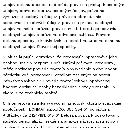
údajov dotknutá osoba nadobúda právo na prístup k osobným
údajom, právo na opravu osobných údajov, právo na
vymazanie osobných údajov, právo na obmedzenie
spracovanie osobných údajov, právo na prenos osobných
údajov na iného správcu, právo namietať proti spracovaniu
osobných údajov a právo na odvolanie súhlasu. Právom
dotknutej osoby je kedykoľvek sa obrátiť na úrad na ochranu
osobných údajov Slovenskej republiky.
5. Ak sa kupujúci domnieva, že predávajúci spracováva jeho
osobné údaje v rozpore s príslušnými právnymi predpismi,
môže požiadať prevádzkovateľa o vysvetlenie alebo podať
námietku voči spracovaniu emailom zaslaným na adresu
info@omniashop.sk. Prevádzkovateľ vyhovie oprávnenej
žiadosti dotknutej osoby bezodkladne a vždy v rozsahu, v
akom je to technicky možné.
6. Internetová stránka www.omniashop.sk, ktorú prevádzkuje
spoločnosť TECHMAT s.r.o.,IČO: 363 384 51, so sídlom:
A.Sládkoviča 2424/191, 018 61 Beluša používa k poskytovaniu
služieb, personalizácii reklám a analýze návštevnosti súbory
cookie. Používaním týchto internetových stránok s tým