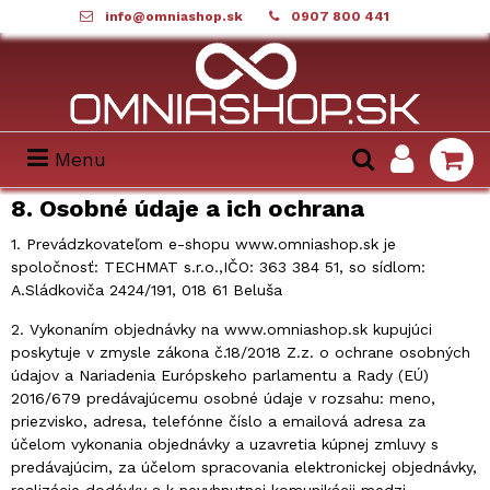
info@omniashop.sk
0907 800 441
Menu
8. Osobné údaje a ich ochrana
1. Prevádzkovateľom e-shopu www.omniashop.sk je
spoločnosť: TECHMAT s.r.o.,IČO: 363 384 51, so sídlom:
A.Sládkoviča 2424/191, 018 61 Beluša
2. Vykonaním objednávky na www.omniashop.sk kupujúci
poskytuje v zmysle zákona č.18/2018 Z.z. o ochrane osobných
údajov a Nariadenia Európskeho parlamentu a Rady (EÚ)
2016/679 predávajúcemu osobné údaje v rozsahu: meno,
priezvisko, adresa, telefónne číslo a emailová adresa za
účelom vykonania objednávky a uzavretia kúpnej zmluvy s
predávajúcim, za účelom spracovania elektronickej objednávky,