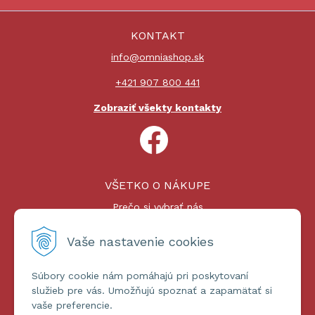
KONTAKT
info@omniashop.sk
+421 907 800 441
Zobraziť všekty kontakty
VŠETKO O NÁKUPE
Prečo si vybrať nás
Nákupný proces
Platby a doprava
Vaše nastavenie cookies
Reklamačný poriadok
Súbory cookie nám pomáhajú pri poskytovaní
ĎALŠIE INFORMÁCIE
služieb pre vás. Umožňujú spoznať a zapamätať si
vaše preferencie.
Certifikáty