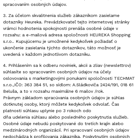
spracovaním osobných údajov.
3. Za účelom skvalitnenia služieb zákazníkom zasielame
dotazníky Heureka. Prevádzkovateľ tejto internetovej stránky
vrámci hodnotenia spokojnosti prenáša osobné údaje v
rozsahu: a e-mailová adresa spoločnosti HEUREKA Shopping
s.r.o.. Kupujúcemu je umožnené kedykoľvek požiadať o
ukončenie zasielania týchto dotazníkov, táto možnosť je
uvedená v každom jednotlivom dotazníku.
4. Prihlásením sa k odberu noviniek, akcii a zliav (newslettrov)
súhlasíte so spracovaním osobných údajov na účely
oslovovania s marketingovými ponukami spoločnosti TECHMAT
s.r.o.,IČO: 363 384 51, so sídlom: A.Sládkoviča 2424/191, 018 61
Beluša, a to v rozsahu maximálne 6 mailov /rok.
Právnym základom spracúvania osobných údajov je súhlas
dotknutej osoby, ktorý môžete kedykoľvek odvolať. Čas
platnosti súhlasu uplynie po 3 rokoch odo
dňa udelenia súhlasu alebo posledného poskytnutia služieb.
Osobné údaje nebudú poskytované do tretích krajín alebo
medzinárodných organizácií. Pri spracovaní osobných údajov
nedochádza k profilovania zákazníka. Poskytnutím osobných