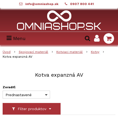
info@omniashop.sk
0907 800 441
Menu
Úvod
Spojovací materiál
Kotviaci materiál
Kotvy
Kotva expanzná AV
Kotva expanzná AV
Zoradiť:
Prednastavené
Filter produktov