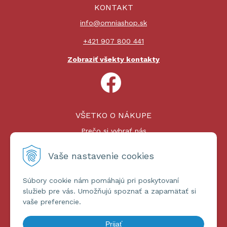
KONTAKT
info@omniashop.sk
+421 907 800 441
Zobraziť všekty kontakty
VŠETKO O NÁKUPE
Prečo si vybrať nás
Nákupný proces
Platby a doprava
Vaše nastavenie cookies
Reklamačný poriadok
Súbory cookie nám pomáhajú pri poskytovaní
ĎALŠIE INFORMÁCIE
služieb pre vás. Umožňujú spoznať a zapamätať si
vaše preferencie.
Certifikáty
Obchodné podmienky
Prijať