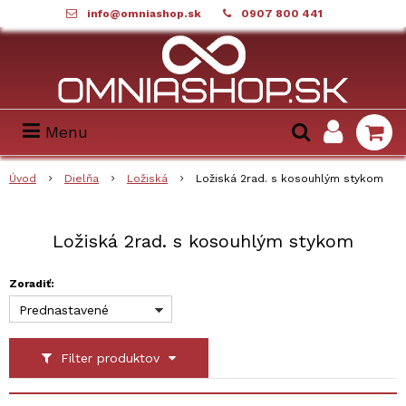
info@omniashop.sk
0907 800 441
Menu
Úvod
Dielňa
Ložiská
Ložiská 2rad. s kosouhlým stykom
Ložiská 2rad. s kosouhlým stykom
Zoradiť:
Prednastavené
Filter produktov