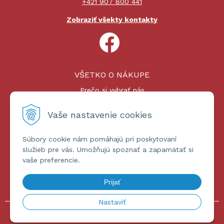
+421 907 800 441
Zobraziť všekty kontakty
VŠETKO O NÁKUPE
Prečo si vybrať nás
Nákupný proces
Platby a doprava
Vaše nastavenie cookies
Reklamačný poriadok
Súbory cookie nám pomáhajú pri poskytovaní
ĎALŠIE INFORMÁCIE
služieb pre vás. Umožňujú spoznať a zapamätať si
vaše preferencie.
Certifikáty
Obchodné podmienky
Prijať
Ochrana osobných údajov
Nastaviť
© 2026 omniashop.sk •
tvorba eshopu cez UNIobchod
,
webhosting
spoločnosti
WEBYGROUP