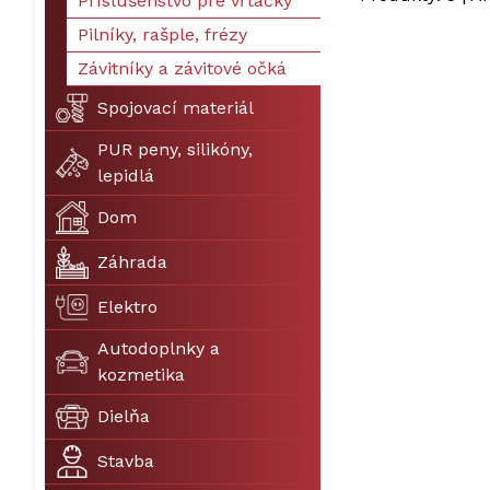
Príslušenstvo pre vŕtačky
Pilníky, rašple, frézy
Závitníky a závitové očká
Spojovací materiál
PUR peny, silikóny,
lepidlá
Dom
Záhrada
Elektro
Autodoplnky a
kozmetika
Dielňa
Stavba