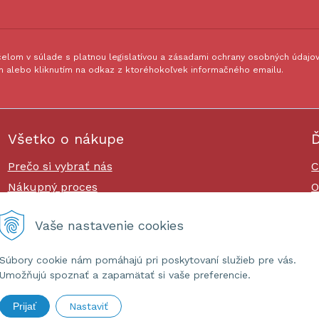
lom v súlade s platnou legislatívou a zásadami ochrany osobných údajov.
 alebo kliknutím na odkaz z ktoréhokoľvek informačného emailu.
Všetko o nákupe
Ď
Prečo si vybrať nás
C
Nákupný proces
O
Platby a doprava
O
Vaše nastavenie cookies
Reklamačný poriadok
Súbory cookie nám pomáhajú pri poskytovaní služieb pre vás.
Umožňujú spoznať a zapamätať si vaše preferencie.
Prijať
Nastaviť