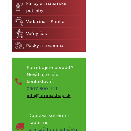
Farby a maliarske
potreby
Vodarina - Sanita
Voľný čas
Pásky a tesnenia
Potrebujete poradiť?
Neváhajte nás
kontaktovať.
0907 800 441
info@omniashop.sk
Doprava kuriérom
zadarmo
pre každú objednávku