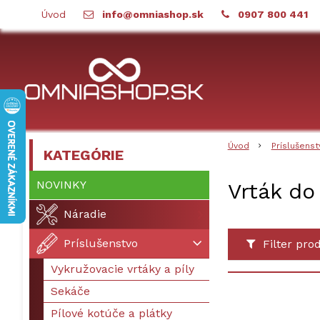
Úvod
info@omniashop.sk
0907 800 441
Úvod
Príslušenst
KATEGÓRIE
NOVINKY
Vrták do
Náradie
Príslušenstvo
Filter pro
Vykružovacie vrtáky a píly
Sekáče
Pílové kotúče a plátky