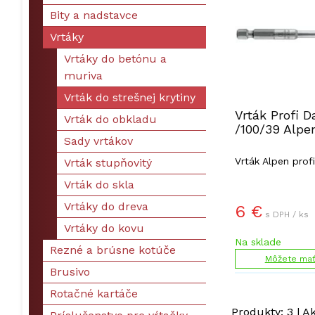
Bity a nadstavce
Vrtáky
Vrtáky do betónu a
muriva
Vrták do strešnej krytiny
Vrták Profi D
Vrták do obkladu
/100/39 Alpe
Sady vrtákov
Vrták Alpen prof
Vrták stupňovitý
Vrták do skla
Vrtáky do dreva
6
€
s DPH / ks
Vrtáky do kovu
Na sklade
Rezné a brúsne kotúče
Môžete mať 
Brusivo
Rotačné kartáče
Produkty:
3
| A