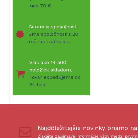
nad 70 €
Garancia spokojnosti.
Sme spoločnosť s 20
ročnou tradíciou.
Viac ako 14 500
položiek skladom.
Tovar expedujeme do
24 hod.
Najdôležitejšie novinky priamo na
Získajte zaujímavé informácie vždy medzi prvým