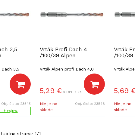
ach 3,5
Vrták Profi Dach 4
Vrták Pr
n
/100/39 Alpen
/100/39
i Dach 3,5
Vrták Alpen profi Dach 4,0
Vrták Alpe
5,29
€
5,69
s DPH / ks
Nie je na
Nie je na
Obj. čislo:
23545
Obj. čislo:
23546
sklade
sklade
už zajtra.
ktuálna strana:
1
/
1