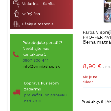
Vodarina - Sanita
Voľný čas
Pásky a tesnenia
Farba v spre
PRO-FER 4v1
čierna matná
Potrebujete poradiť?
Neváhajte nás
kontaktovať.
0907 800 441
8,90
€
info@omniashop.sk
s DPH
Nie je na
sklade
Doprava kuriérom
zadarmo
pre každú objednávku
nad 70 €
Produkty:
9
| A