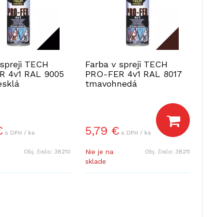
 spreji TECH
Farba v spreji TECH
R 4v1 RAL 9005
PRO-FER 4v1 RAL 8017
esklá
tmavohnedá
€
5,79
€
s DPH / ks
s DPH / ks
Nie je na
Obj. čislo:
38210
Obj. čislo:
38211
sklade