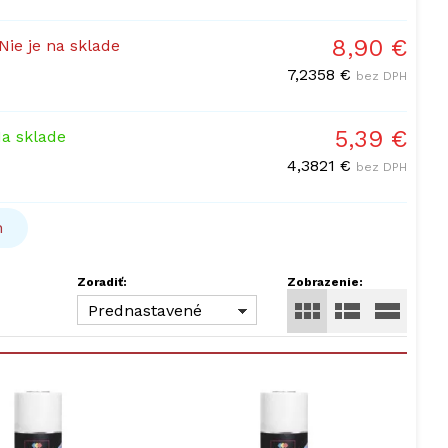
8,90 €
Nie je na sklade
7,2358 €
bez DPH
5,39 €
a sklade
4,3821 €
bez DPH
h
Zoradiť:
Zobrazenie:
Prednastavené