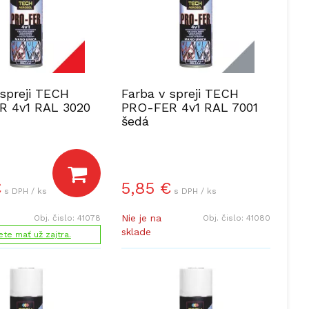
 spreji TECH
Farba v spreji TECH
R 4v1 RAL 3020
PRO-FER 4v1 RAL 7001
šedá
€
5,85
€
s DPH / ks
s DPH / ks
Nie je na
Obj. čislo:
41078
Obj. čislo:
41080
sklade
te mať už zajtra.