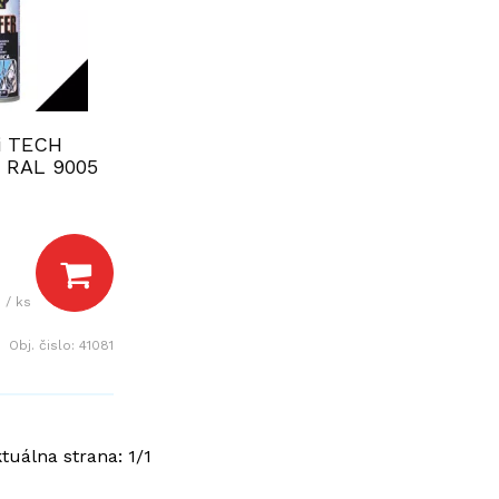
ji TECH
 RAL 9005
 / ks
Obj. čislo:
41081
ktuálna strana:
1
/
1