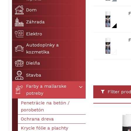
Dom
F
Záhrada
Elektro
F
Autodoplnky a
kozmetika
Dielňa
Stavba
Farby a maliarske
Filter pro
potreby
Penetrácie na betón /
porobetón
Ochrana dreva
Krycie fólie a plachty