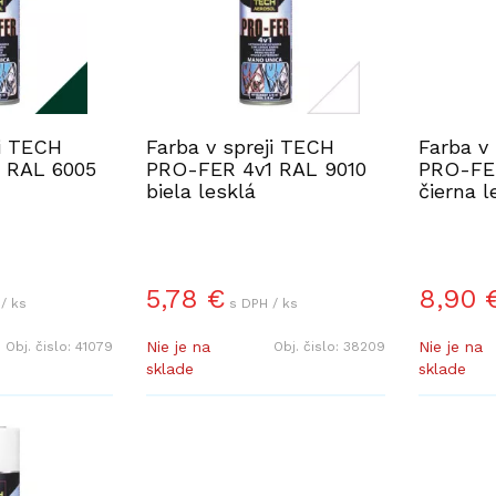
ji TECH
Farba v spreji TECH
Farba v
 RAL 6005
PRO-FER 4v1 RAL 9010
PRO-FE
biela lesklá
čierna l
5,78
€
8,90
/ ks
s DPH / ks
Nie je na
Nie je na
Obj. čislo:
41079
Obj. čislo:
38209
sklade
sklade