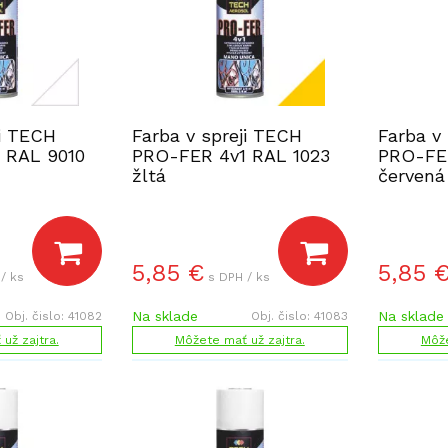
ji TECH
Farba v spreji TECH
Farba v
 RAL 9010
PRO-FER 4v1 RAL 1023
PRO-FE
žltá
červená
5,85
€
5,85
/ ks
s DPH / ks
Na sklade
Na sklade
Obj. čislo:
41082
Obj. čislo:
41083
už zajtra.
Môžete mať už zajtra.
Môže