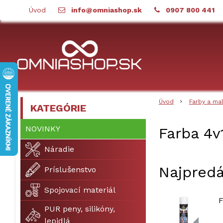
Úvod
info@omniashop.sk
0907 800 441
Úvod
Farby a ma
KATEGÓRIE
NOVINKY
Farba 4v
Náradie
Najpredá
Príslušenstvo
Spojovací materiál
F
PUR peny, silikóny,
lepidlá