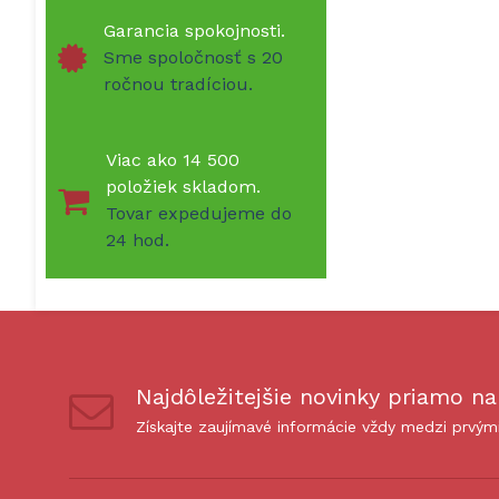
Garancia spokojnosti.
Sme spoločnosť s 20
ročnou tradíciou.
Viac ako 14 500
položiek skladom.
Tovar expedujeme do
24 hod.
Najdôležitejšie novinky priamo na
Získajte zaujímavé informácie vždy medzi prvým