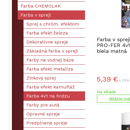
Farba CHEMOLAK
Farba v spreji
Sprej s chróm. efektom
Farba efekt železa
Farba v spre
Dekoratívne spreje
PRO-FER 4v1
biela matná
Základná farba v spreji
Farby na vodnej báze
Farba efekt metalíza
Zinkový sprej
5,39
€
s DPH 
Farba efekt kamufláž
Na sklade
Farba 4v1 na hrdzu
Môžete mať 
Farby pre autá
Opravné spreje
Predplnené spreje