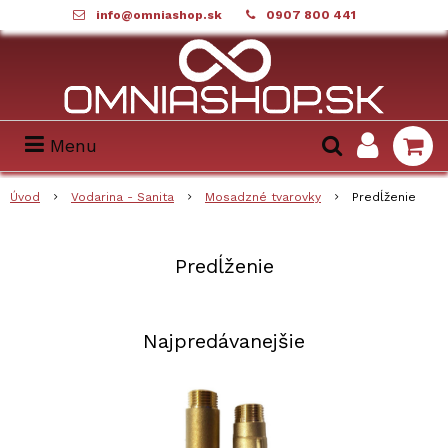
info@omniashop.sk
0907 800 441
Menu
Úvod
Vodarina - Sanita
Mosadzné tvarovky
Predĺženie
Predĺženie
Najpredávanejšie