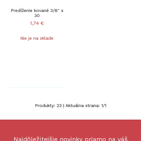
Predĺženie kované 3/8" x
30
1,74
€
Nie je na sklade
Produkty:
23
| Aktuálna strana:
1
/
1
Najdôležitejšie novinky priamo na váš