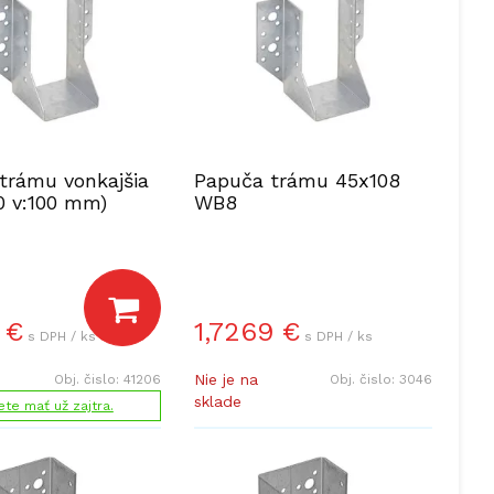
trámu vonkajšia
Papuča trámu 45x108
0 v:100 mm)
WB8
€
1,7269
€
s DPH / ks
s DPH / ks
Nie je na
Obj. čislo:
41206
Obj. čislo:
3046
sklade
te mať už zajtra.