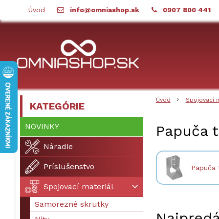
Úvod
info@omniashop.sk
0907 800 441
Úvod
Spojovací 
KATEGÓRIE
NOVINKY
Papuča 
Náradie
Príslušenstvo
Papuča 
Spojovací materiál
Samorezné skrutky
Najpredá