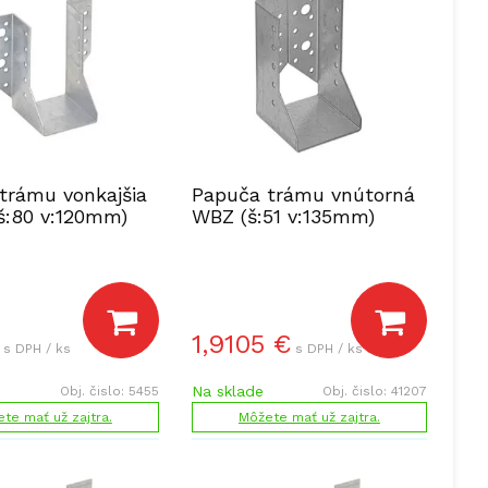
trámu vonkajšia
Papuča trámu vnútorná
š:80 v:120mm)
WBZ (š:51 v:135mm)
1,9105
€
s DPH / ks
s DPH / ks
Na sklade
Obj. čislo:
5455
Obj. čislo:
41207
te mať už zajtra.
Môžete mať už zajtra.