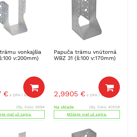
trámu vonkajšia
Papuča trámu vnútorná
š:100 v:200mm)
WBZ 31 (š:100 v:170mm)
7
€
2,9905
€
s DPH / ks
s DPH / ks
Na sklade
Obj. čislo:
5694
Obj. čislo:
40509
te mať už zajtra.
Môžete mať už zajtra.