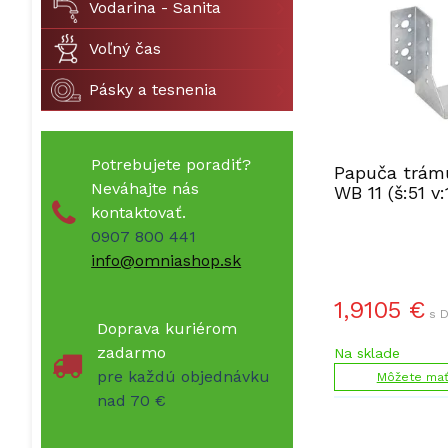
Vodarina - Sanita
Voľný čas
Pásky a tesnenia
Potrebujete poradiť?
Papuča trámu
Neváhajte nás
WB 11 (š:51 
kontaktovať.
0907 800 441
info@omniashop.sk
1,9105
€
s D
Doprava kuriérom
zadarmo
Na sklade
pre každú objednávku
Môžete mať 
nad 70 €