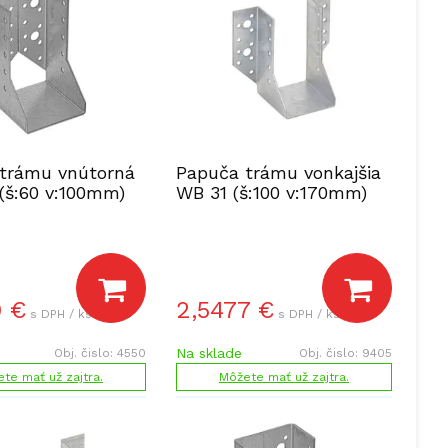
trámu vnútorná
Papuča trámu vonkajšia
(š:60 v:100mm)
WB 31 (š:100 v:170mm)
9
€
2,5477
€
s DPH / ks
s DPH / ks
Na sklade
Obj. čislo:
4550
Obj. čislo:
9405
te mať už zajtra.
Môžete mať už zajtra.