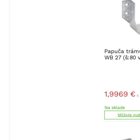
Papuča trámu
WB 27 (š:80 
1,9969
€
s
Na sklade
Môžete mať 