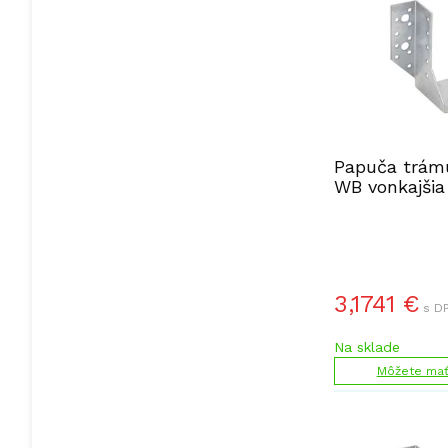
Papuča trám
WB vonkajšia
3,1741
€
s DP
Na sklade
Môžete mať 