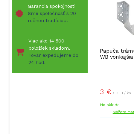
Garancia spokojnosti.
Sme spoločnosť s 20
ročnou tradíciou.
Viac ako 14 500
položiek skladom.
Papuča trám
Tovar expedujeme do
WB vonkajšia
24 hod.
3
€
s DPH / ks
Na sklade
Môžete mať 