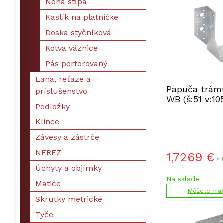
Noha stĺpa
Kaslík na platničke
Doska styčníková
Kotva väznice
Pás perforovaný
Laná, reťaze a
Papuča trámu
príslušenstvo
WB (š:51 v:1
Podložky
Klince
Závesy a zástrče
NEREZ
1,7269
€
s 
Úchyty a objímky
Na sklade
Matice
Môžete mať 
Skrutky metrické
Tyče