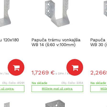
u 120x180
Papuča trámu vonkajšia
Papuča 
WB 14 (š:60 v:100mm)
WB 30 (
1,7269
€
2,266
H / ks
s DPH / ks
Na sklade
Na sklade
Obj. čislo:
41291
Obj. čislo:
2354
už zajtra.
Môžete mať už zajtra.
Môže