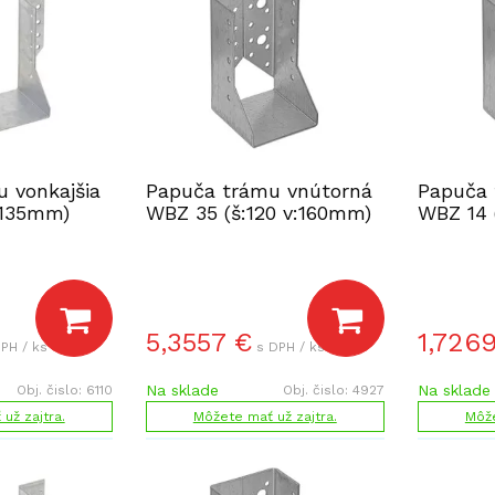
 vonkajšia
Papuča trámu vnútorná
Papuča 
v:135mm)
WBZ 35 (š:120 v:160mm)
WBZ 14 
5,3557
€
1,726
PH / ks
s DPH / ks
Na sklade
Na sklade
Obj. čislo:
6110
Obj. čislo:
4927
už zajtra.
Môžete mať už zajtra.
Môže