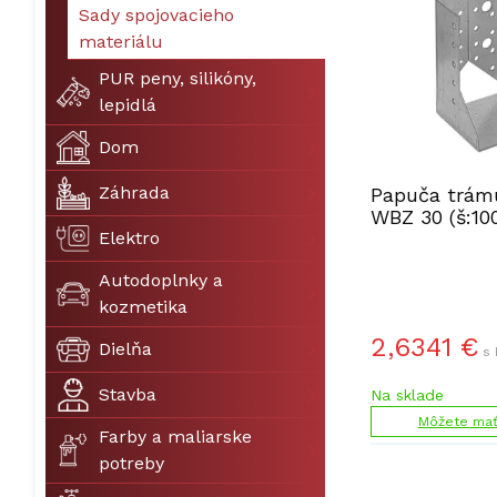
Sady spojovacieho
materiálu
PUR peny, silikóny,
lepidlá
Dom
Záhrada
Papuča trám
WBZ 30 (š:10
Elektro
Autodoplnky a
kozmetika
2,6341
€
Dielňa
s 
Stavba
Na sklade
Môžete mať 
Farby a maliarske
potreby