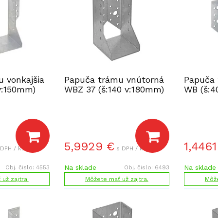
 vonkajšia
Papuča trámu vnútorná
Papuča 
v:150mm)
WBZ 37 (š:140 v:180mm)
WB (š:4
5,9929
€
1,4461
 DPH / ks
s DPH / ks
Na sklade
Na sklade
Obj. čislo:
4553
Obj. čislo:
6493
už zajtra.
Môžete mať už zajtra.
Môže