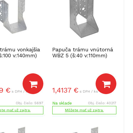
trámu vonkajšia
Papuča trámu vnútorná
š:100 v:140mm)
WBZ 5 (š:40 v:110mm)
9
€
1,4137
€
s DPH / ks
s DPH / ks
Na sklade
Obj. čislo:
5697
Obj. čislo:
40217
te mať už zajtra.
Môžete mať už zajtra.