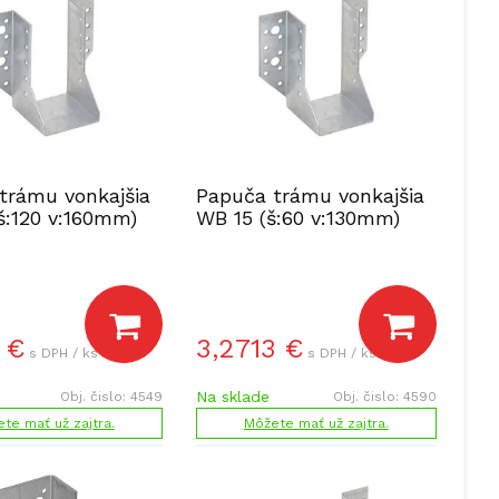
trámu vonkajšia
Papuča trámu vonkajšia
š:120 v:160mm)
WB 15 (š:60 v:130mm)
€
3,2713
€
s DPH / ks
s DPH / ks
Na sklade
Obj. čislo:
4549
Obj. čislo:
4590
te mať už zajtra.
Môžete mať už zajtra.