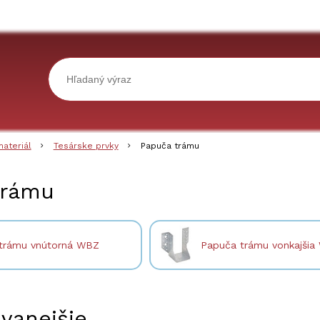
materiál
Tesárske prvky
Papuča trámu
trámu
trámu vnútorná WBZ
Papuča trámu vonkajšia
vanejšie