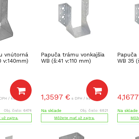
u vnútorná
Papuča trámu vonkajšia
Papuča 
0 v:140mm)
WB (š:41 v:110 mm)
WB 35 (
1,3597
€
4,1677
DPH / ks
s DPH / ks
Na sklade
Na sklade
Obj. čislo:
6474
Obj. čislo:
6821
už zajtra.
Môžete mať už zajtra.
Môže