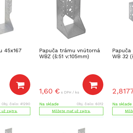
u 45x167
Papuča trámu vnútorná
Papuča 
WBZ (š:51 v:105mm)
WB 32 (
1,60
€
2,817
s DPH / ks
Na sklade
Na sklade
Obj. čislo:
41290
Obj. čislo:
6012
už zajtra.
Môžete mať už zajtra.
Môže