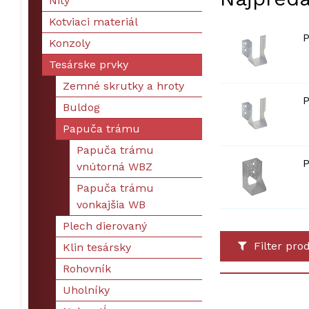
Nity
Kotviaci materiál
P
Konzoly
Tesárske prvky
Zemné skrutky a hroty
P
Buldog
Papuča trámu
Papuča trámu
P
vnútorná WBZ
Papuča trámu
vonkajšia WB
Plech dierovaný
Filter pro
Klin tesársky
Rohovník
Uholníky