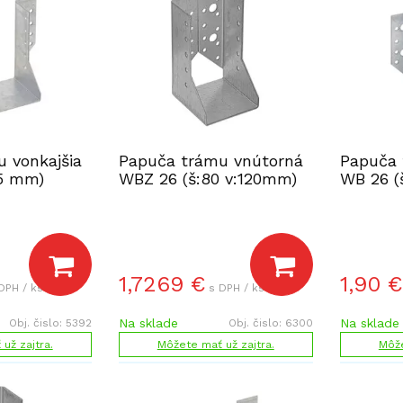
 vonkajšia
Papuča trámu vnútorná
Papuča 
05 mm)
WBZ 26 (š:80 v:120mm)
WB 26 (
1,7269
€
1,90
€
DPH / ks
s DPH / ks
Na sklade
Na sklade
Obj. čislo:
5392
Obj. čislo:
6300
už zajtra.
Môžete mať už zajtra.
Môže