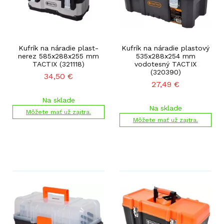
Kufrík na náradie plast-
Kufrík na náradie plastový
nerez 585x288x255 mm
535x288x254 mm
TACTIX (321118)
vodotesný TACTIX
(320390)
34,50
€
27,49
€
Na sklade
Na sklade
Môžete mať už zajtra.
Môžete mať už zajtra.