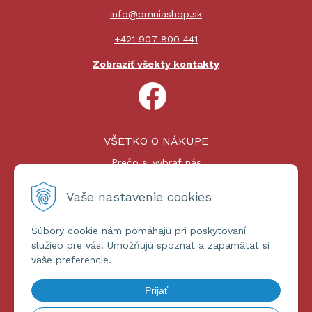
info@omniashop.sk
+421 907 800 441
Zobraziť všekty kontakty
VŠETKO O NÁKUPE
Prečo si vybrať nás
Nákupný proces
Platby a doprava
Vaše nastavenie cookies
Reklamačný poriadok
Súbory cookie nám pomáhajú pri poskytovaní
ĎALŠIE INFORMÁCIE
služieb pre vás. Umožňujú spoznať a zapamätať si
vaše preferencie.
Certifikáty
Obchodné podmienky
Prijať
Ochrana osobných údajov