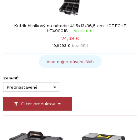
Kufrík hliníkový na náradie 41,5x13x36,5 cm HOTECHE
HT490018
-
Na sklade
24,39 €
19,8293 €
bez DPH
Viac najpredávanejších
Zoradiť:
Prednastavené
Filter produktov