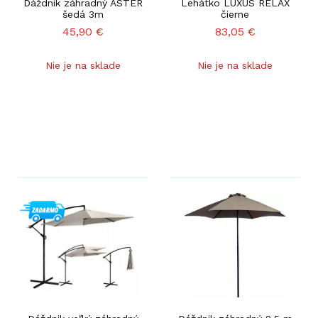
Dáždnik záhradný ASTER
Lehátko LUXUS RELAX
šedá 3m
čierne
45,90
€
83,05
€
Nie je na sklade
Nie je na sklade