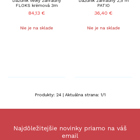
Dáždnik veľký záhradný
Dáždnik záhradný 2,5 m
FLOKS krémová 3m
PATIO
84,13
€
36,40
€
Nie je na sklade
Nie je na sklade
Produkty:
24
| Aktuálna strana:
1
/
1
Najdôležitejšie novinky priamo na váš
email