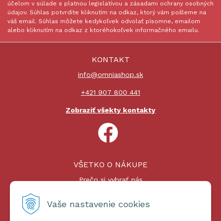
účelom v súlade s platnou legislatívou a zásadami ochrany osobných
údajov. Súhlas potvrdíte kliknutím na odkaz, ktorý vám pošleme na
váš email. Súhlas môžete kedykoľvek odvolať písomne, emailom
alebo kliknutím na odkaz z ktoréhokoľvek informačného emailu.
KONTAKT
info@omniashop.sk
+421 907 800 441
Zobraziť všekty kontakty
VŠETKO O NÁKUPE
Prečo si vybrať nás
Nákupný proces
Platby a doprava
Vaše nastavenie cookies
Reklamačný poriadok