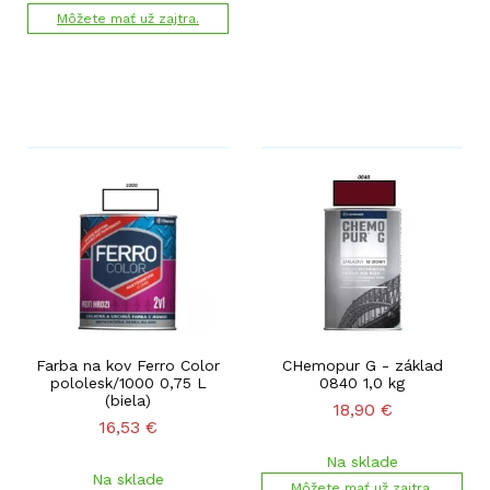
Môžete mať už zajtra.
Farba na kov Ferro Color
CHemopur G - základ
pololesk/1000 0,75 L
0840 1,0 kg
(biela)
18,90
€
16,53
€
Na sklade
Na sklade
Môžete mať už zajtra.