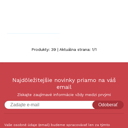
Produkty:
39
| Aktuálna strana:
1
/
1
Najdôležitejšie novinky priamo na váš
email
Získajte zaujímavé informácie vždy medzi prvými
Odoberať
Vaše osobné údaje (email) budeme spracovávať len za týmto