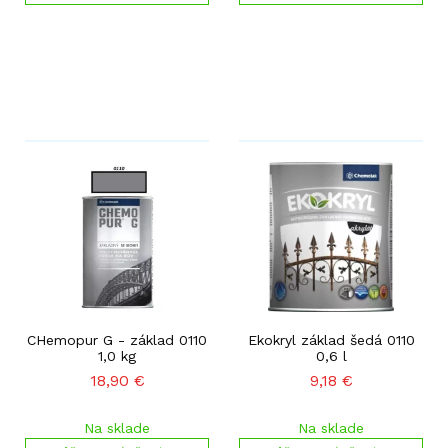
CHemopur G - základ 0110
Ekokryl základ šedá 0110
1,0 kg
0,6 l
18,90
€
9,18
€
Na sklade
Na sklade