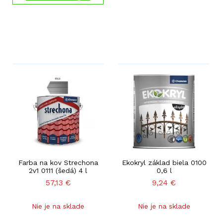
Farba na kov Strechona
Ekokryl základ biela 0100
2v1 0111 (šedá) 4 l
0,6 l
57,13
€
9,24
€
Nie je na sklade
Nie je na sklade