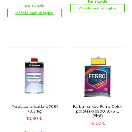
Na sklade
Na sklade
Môžete mať už zajtra.
Môžete mať už zajtra.
Tvrdiaca prísada U7081
Farba na kov Ferro Color
/0,2 kg
pololesk/6200 0,75 L
(žltá)
10,90
€
16,53
€