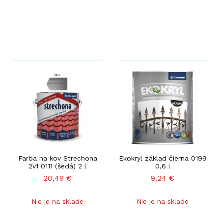
Farba na kov Strechona
Ekokryl základ čierna 0199
2v1 0111 (šedá) 2 l
0,6 l
20,49
€
9,24
€
Nie je na sklade
Nie je na sklade