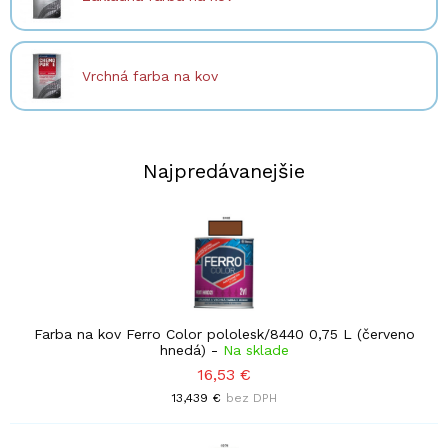
Vrchná farba na kov
Najpredávanejšie
Farba na kov Ferro Color pololesk/8440 0,75 L (červeno
hnedá)
-
Na sklade
16,53 €
13,439 €
bez DPH