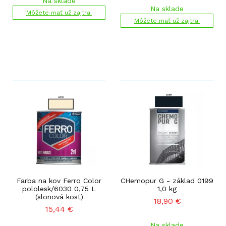
Na sklade
Na sklade
Môžete mať už zajtra.
Môžete mať už zajtra.
Farba na kov Ferro Color
CHemopur G - základ 0199
pololesk/6030 0,75 L
1,0 kg
(slonová kosť)
18,90
€
15,44
€
Na sklade