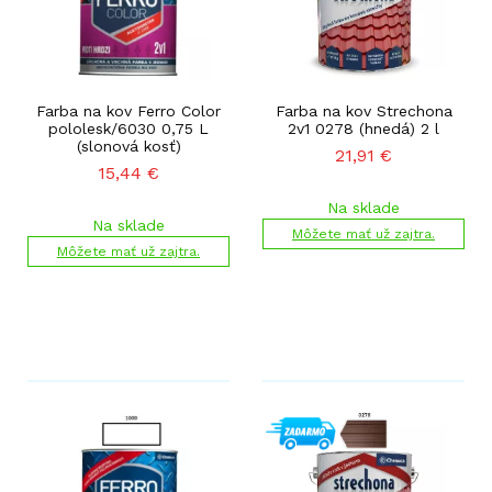
Farba na kov Ferro Color
Farba na kov Strechona
pololesk/6030 0,75 L
2v1 0278 (hnedá) 2 l
(slonová kosť)
21,91
€
15,44
€
Na sklade
Na sklade
Môžete mať už zajtra.
Môžete mať už zajtra.