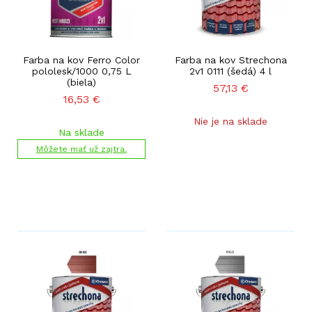
Farba na kov Ferro Color
Farba na kov Strechona
pololesk/1000 0,75 L
2v1 0111 (šedá) 4 l
(biela)
57,13
€
16,53
€
Nie je na sklade
Na sklade
Môžete mať už zajtra.