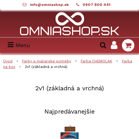
info@omniashop.sk
0907 800 441
Menu
Úvod
Farby a maliarske potreby
Farba CHEMOLAK
Farba
na kov
2v1 (základná a vrchná)
2v1 (základná a vrchná)
Najpredávanejšie