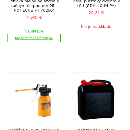
Plnička olejov pojazdná s
Barel plastový dvojhrdlý
ručným čerpadlom 25 l
40 l (SDH-40UN PA)
HOTECHE HT702501
20,31
€
77,90
€
Nie je na sklade
Na sklade
Môžete mať už zajtra.