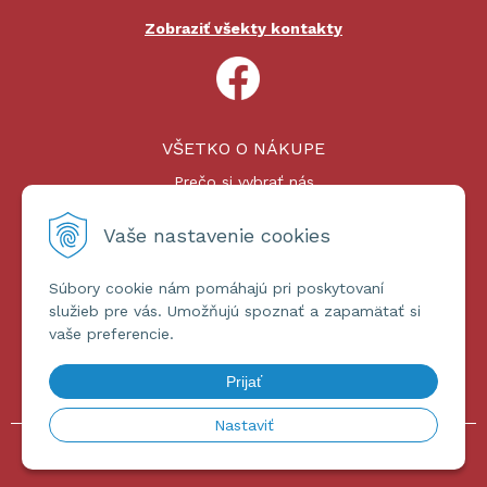
Zobraziť všekty kontakty
VŠETKO O NÁKUPE
Prečo si vybrať nás
Nákupný proces
Platby a doprava
Vaše nastavenie cookies
Reklamačný poriadok
Súbory cookie nám pomáhajú pri poskytovaní
ĎALŠIE INFORMÁCIE
služieb pre vás. Umožňujú spoznať a zapamätať si
vaše preferencie.
Certifikáty
Obchodné podmienky
Prijať
Ochrana osobných údajov
Nastaviť
© 2026 omniashop.sk •
tvorba eshopu cez UNIobchod
,
webhosting
spoločnosti
WEBYGROUP