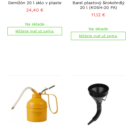
Demižón 20 l sklo v plaste
Barel plastový širokohrdlý
20 l (KOSH-20 PA)
24,40
€
11,12
€
Na sklade
Na sklade
Môžete mať už zajtra.
Môžete mať už zajtra.