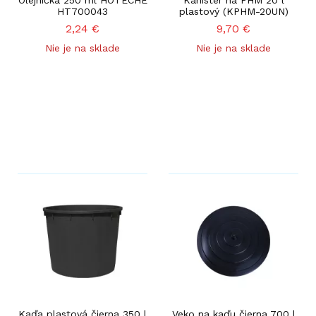
Olejnička 250 ml HOTECHE
Kanister na PHM 20 l
HT700043
plastový (KPHM-20UN)
2,24
€
9,70
€
Nie je na sklade
Nie je na sklade
Kaďa plastová čierna 350 l
Veko na kaďu čierna 700 l