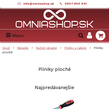
info@omniashop.sk
0907 800 441
Menu
Úvod
Náradie
Ručné náradie
Pilníky a rašple
Pilníky
ploché
Pilníky ploché
Najpredávanejšie