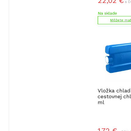
22,02
€
s D
Na sklade
Môžete mať 
Vložka chlad
cestovnej ch
ml
1,72
€