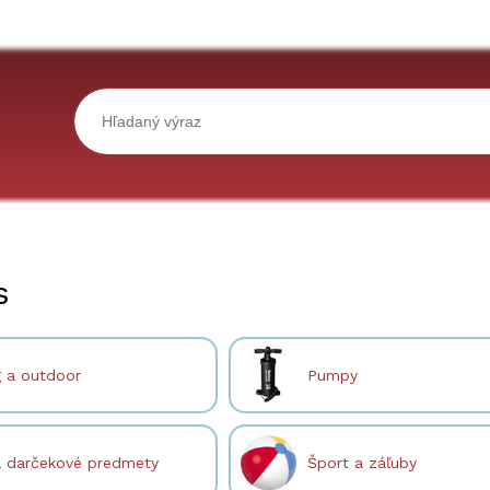
s
 a outdoor
Pumpy
a darčekové predmety
Šport a záľuby