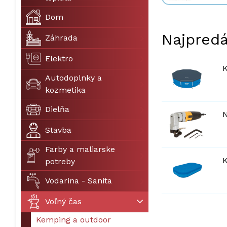
Dom
Najpredá
Záhrada
Elektro
K
Autodoplnky a
kozmetika
Dielňa
N
Stavba
Farby a maliarske
K
potreby
Vodarina - Sanita
Voľný čas
Kemping a outdoor