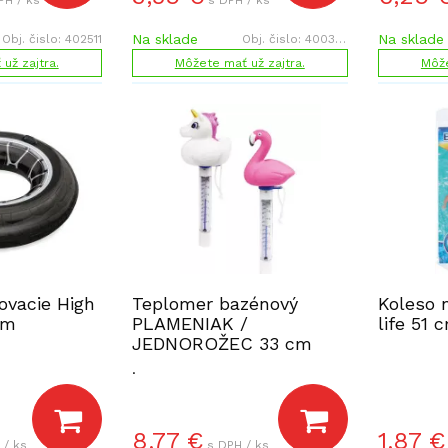
PH / ks
s DPH / ks
Na sklade
Na sklade
Obj. čislo:
402511
Obj. čislo:
400358
už zajtra.
Môžete mať už zajtra.
Môže
ovacie High
Teplomer bazénový
Koleso 
cm
PLAMENIAK /
life 51 
JEDNOROŽEC 33 cm
.
8,77
€
1,87
€
 / ks
s DPH / ks