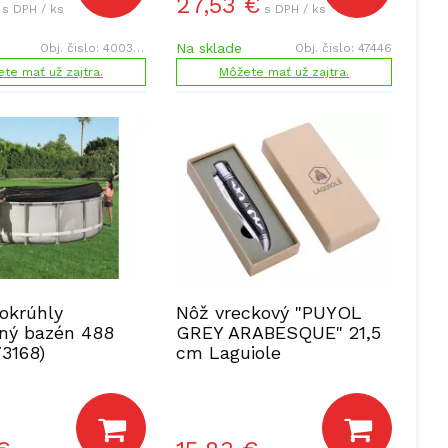
27,53
€
s DPH / ks
s DPH / ks
Na sklade
Obj. čislo:
400354
Obj. čislo:
47446
te mať už zajtra.
Môžete mať už zajtra.
 okrúhly
Nôž vreckový "PUYOL
ný bazén 488
GREY ARABESQUE" 21,5
3168)
cm Laguiole
(ZE40269009)