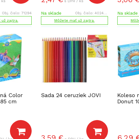
 ks
s DPH / ks
Na sklade
Na sklade
Obj. čislo:
71294
Obj. čislo:
402456
už zajtra.
Môžete mať už zajtra.
Môže
ná Color
Sada 24 ceruziek JOVI
Koleso 
185 cm
Donut 1
3,59
€
6,29