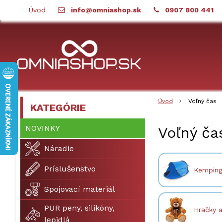
Úvod
info@omniashop.sk
0907 800 441
Úvod
Voľný čas
KATEGÓRIE
NOVINKY
Voľný ča
Náradie
Príslušenstvo
Kemping
Spojovací materiál
PUR peny, silikóny,
Hračky 
lepidlá