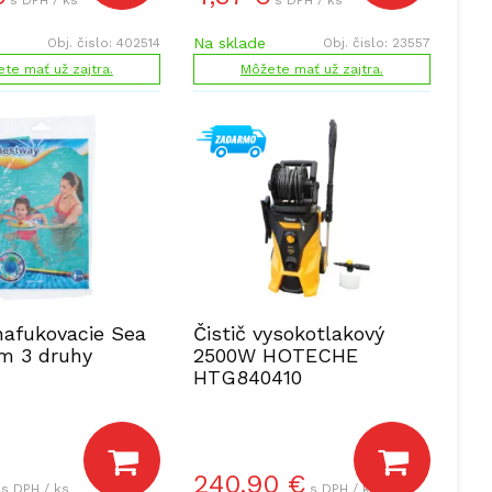
s DPH / ks
s DPH / ks
Na sklade
Obj. čislo:
402514
Obj. čislo:
23557
te mať už zajtra.
Môžete mať už zajtra.
nafukovacie Sea
Čistič vysokotlakový
cm 3 druhy
2500W HOTECHE
HTG840410
240,90
€
s DPH / ks
s DPH / ks