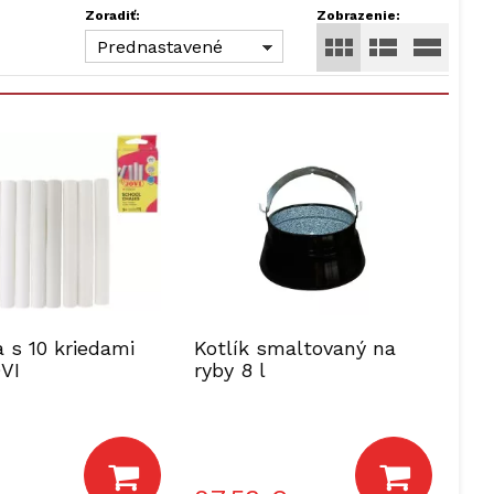
Zoradiť:
Zobrazenie:
Prednastavené
 s 10 kriedami
Kotlík smaltovaný na
OVI
ryby 8 l