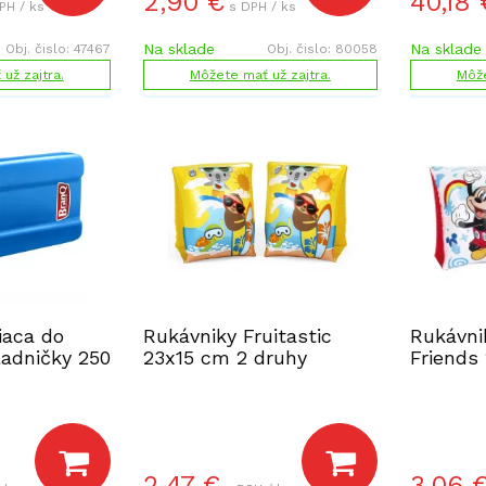
2,90
€
40,18
PH / ks
s DPH / ks
Na sklade
Na sklade
Obj. čislo:
47467
Obj. čislo:
80058
už zajtra.
Môžete mať už zajtra.
Môže
iaca do
Rukávniky Fruitastic
Rukávni
ladničky 250
23x15 cm 2 druhy
Friends
2,47
€
3,06