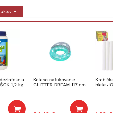
duktov
dezinfekciu
Koleso nafukovacie
Krabička
ŠOK 1,2 kg
GLITTER DREAM 117 cm
biele J