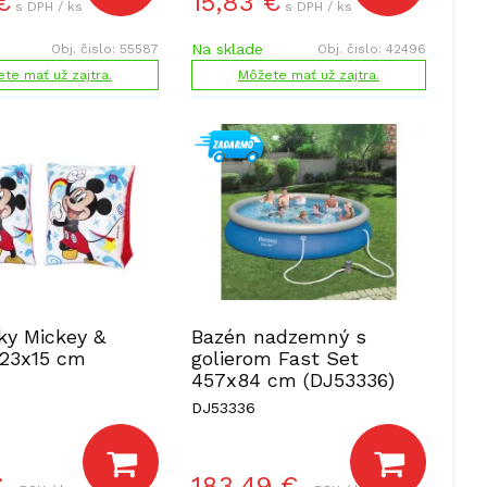
€
15,83
€
s DPH / ks
s DPH / ks
Na sklade
Obj. čislo:
55587
Obj. čislo:
42496
te mať už zajtra.
Môžete mať už zajtra.
ky Mickey &
Bazén nadzemný s
 23x15 cm
golierom Fast Set
457x84 cm (DJ53336)
DJ53336
€
183,49
€