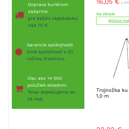
16,05
€
s DP
Doprava kuriérom
zadarmo
Na sklade
pre každú objednávku
Môžete mať 
nad 70 €
Garancia spokojnosti.
Sme spoločnosť s 20
ročnou tradíciou.
Viac ako 14 500
položiek skladom.
Trojnožka ku
Tovar expedujeme do
1,0 m
24 hod.