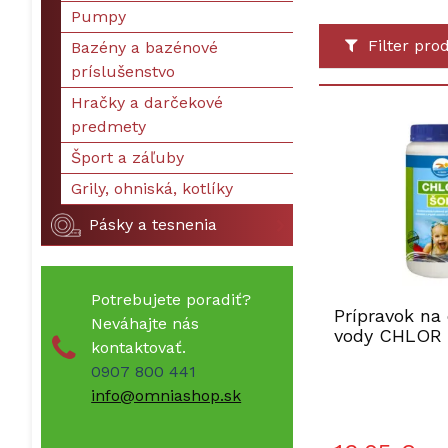
Pumpy
Filter pro
Bazény a bazénové
príslušenstvo
Hračky a darčekové
predmety
Šport a záľuby
Grily, ohniská, kotlíky
Pásky a tesnenia
Potrebujete poradiť?
Prípravok na 
Neváhajte nás
vody CHLOR 
kontaktovať.
0907 800 441
info@omniashop.sk