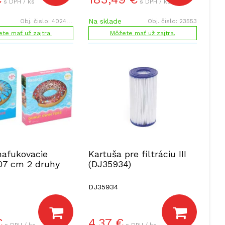
s DPH / ks
s DPH / ks
Na sklade
Obj. čislo:
402445
Obj. čislo:
23553
te mať už zajtra.
Môžete mať už zajtra.
nafukovacie
Kartuša pre filtráciu III
07 cm 2 druhy
(DJ35934)
DJ35934
€
4,37
€