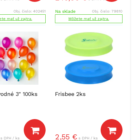
Na sklade
Obj. čislo:
402451
Obj. čislo:
79810
te mať už zajtra.
Môžete mať už zajtra.
vodné 3" 100ks
Frisbee 2ks
2,55
€
s DPH / ks
s DPH / ks