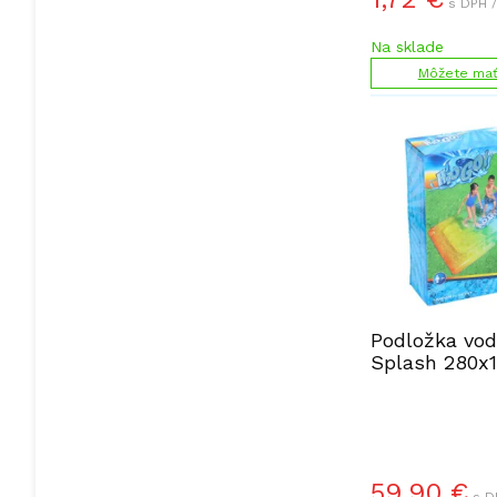
s DPH /
Na sklade
Môžete mať 
Podložka vod
Splash 280x
59,90
€