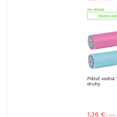
Na sklade
Môžete mať 
Pištoľ vodná
druhy
1,36
€
s DPH 