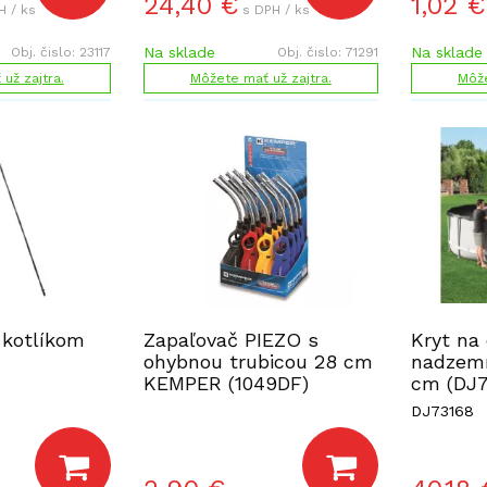
24,40
€
1,02
€
H / ks
s DPH / ks
Na sklade
Na sklade
Obj. čislo:
23117
Obj. čislo:
71291
už zajtra.
Môžete mať už zajtra.
Môže
 kotlíkom
Zapaľovač PIEZO s
Kryt na
ohybnou trubicou 28 cm
nadzem
KEMPER (1049DF)
cm (DJ7
DJ73168