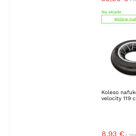
s D
Na sklade
Môžete mať 
Koleso nafuk
velocity 119 
8,93
€
s DPH