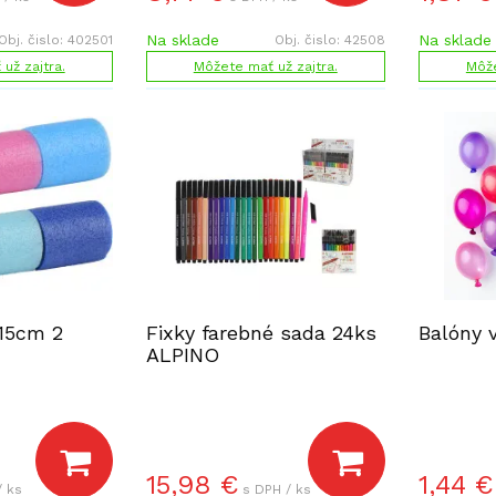
Na sklade
Na sklade
Obj. čislo:
402501
Obj. čislo:
42508
už zajtra.
Môžete mať už zajtra.
Môže
 15cm 2
Fixky farebné sada 24ks
Balóny 
ALPINO
15,98
€
1,44
€
/ ks
s DPH / ks