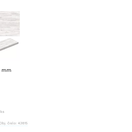
0 mm
 ks
Obj. čislo:
43815