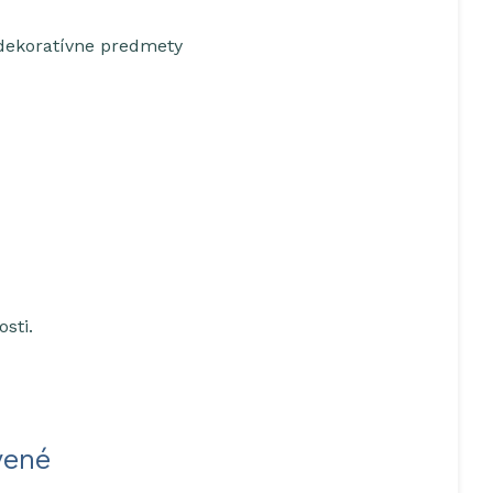
e dekoratívne predmety
sti.
vené