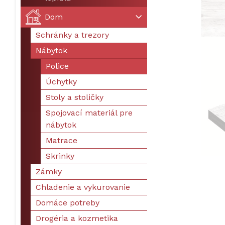
Dom
Schránky a trezory
Nábytok
Police
Úchytky
Stoly a stoličky
Spojovací materiál pre
nábytok
Matrace
Skrinky
Zámky
Chladenie a vykurovanie
Domáce potreby
Drogéria a kozmetika