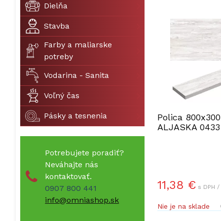
Dielňa
Stavba
Farby a maliarske
potreby
Vodarina - Sanita
Voľný čas
Pásky a tesnenia
Polica 800x30
ALJASKA 0433
Potrebujete poradiť?
Neváhajte nás
kontaktovať.
11,38 €
0907 800 441
s DPH /
info@omniashop.sk
Nie je na sklade