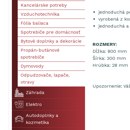
Kancelárske potreby
jednoduchá pol
Vzduchotechnika
vyrobená z kv
Fólia baliaca
jednoduchá a 
Spotrebiče pre domácnosť
Bytové doplnky a dekorácie
ROZMERY:
Propán-butánové
Dĺžka: 800 mm
spotrebiče
Šírka: 300 mm
Hrúbka: 28 mm
Dymovody
Odpudzovače, lapače,
otravy
Upozornenie: Váš
Záhrada
Elektro
Autodoplnky a
kozmetika