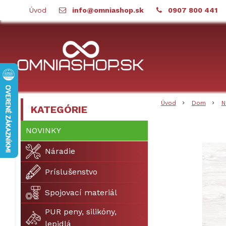
Úvod
info@omniashop.sk
0907 800 441
Úvod
Dom
N
KATEGÓRIE
NOVINKY
Náradie
Príslušenstvo
Spojovací materiál
PUR peny, silikóny,
lepidlá