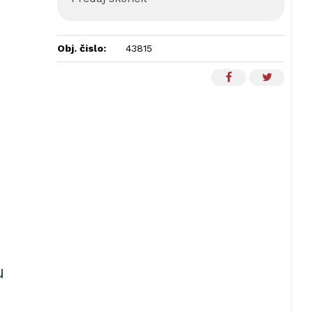
Obj. čislo:
43815
u