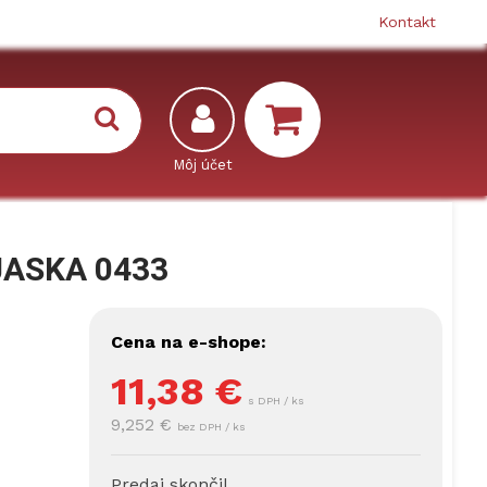
Kontakt
JASKA 0433
Cena na e-shope:
11,38
€
s DPH / ks
9,252 €
bez DPH / ks
Predaj skončil