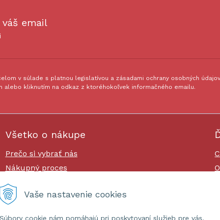
 váš email
i
lom v súlade s platnou legislatívou a zásadami ochrany osobných údajov.
 alebo kliknutím na odkaz z ktoréhokoľvek informačného emailu.
Všetko o nákupe
Ď
Prečo si vybrať nás
C
Nákupný proces
O
Platby a doprava
O
Vaše nastavenie cookies
Reklamačný poriadok
Súbory cookie nám pomáhajú pri poskytovaní služieb pre vás.