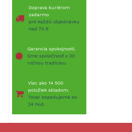
Doprava kuriérom
zadarmo
pre každú objednávku
nad 70 €
Garancia spokojnosti.
Sme spoločnosť s 20
ročnou tradíciou.
Viac ako 14 500
položiek skladom.
Tovar expedujeme do
24 hod.