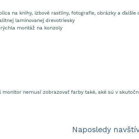
ica na knihy, izbové rastliny, fotografie, obrázky a ďalši
alitnej laminovanej drevotriesky
rýchla montáž na konzoly
 monitor nemusí zobrazovať farby také, aké sú v skutočno
Naposledy navští