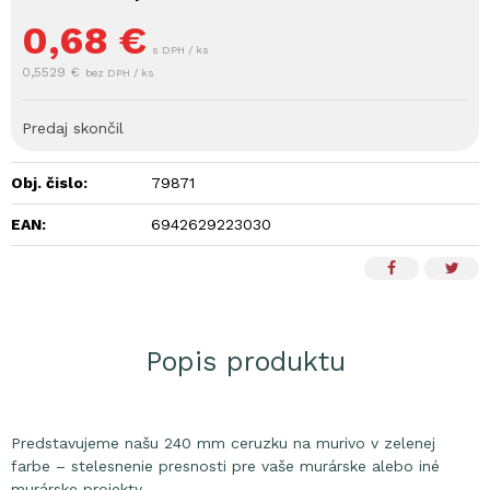
0,68
€
s DPH / ks
0,5529 €
bez DPH / ks
Predaj skončil
Obj. čislo:
79871
EAN:
6942629223030
Popis produktu
Predstavujeme našu 240 mm ceruzku na murivo v zelenej
farbe – stelesnenie presnosti pre vaše murárske alebo iné
murárske projekty.