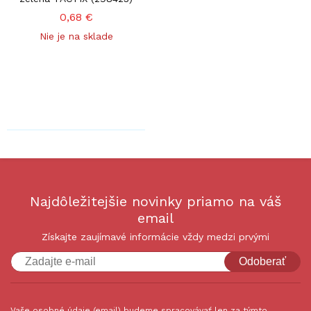
0,68 €
Nie je na sklade
Najdôležitejšie novinky priamo na váš
email
Získajte zaujímavé informácie vždy medzi prvými
Odoberať
Vaše osobné údaje (email) budeme spracovávať len za týmto