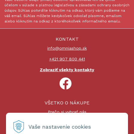
účelom v súlade s platnou legislatívou a zásadami ochrany osobných
údajov. Súhlas potvrdíte kliknutím na odkaz, ktorý vám pošleme na
váš email. Súhlas môžete kedykoľvek odvolať písomne, emailom
alebo kliknutím na odkaz z ktoréhokoľvek informačného emailu.
KONTAKT
info@omniashop.sk
+421 907 800 441
Zobraziť všekty kontakty
VŠETKO O NÁKUPE
Prečo si vybrať nás
Nákupný proces
Platby a doprava
Vaše nastavenie cookies
Reklamačný poriadok