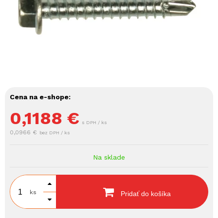
Cena na e-shope:
0,1188
€
s DPH / ks
0,0966 €
bez DPH / ks
Na sklade
ks
Pridať do košíka