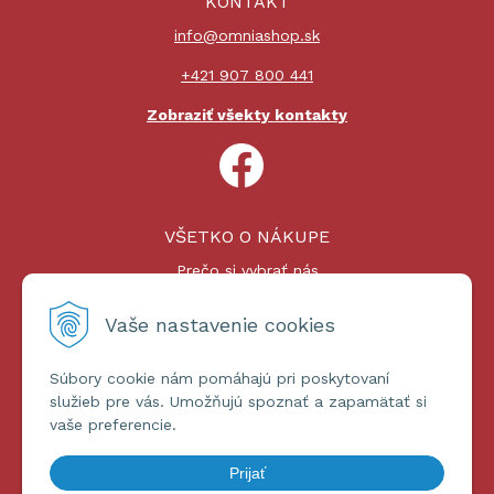
KONTAKT
info@omniashop.sk
+421 907 800 441
Zobraziť všekty kontakty
VŠETKO O NÁKUPE
Prečo si vybrať nás
Nákupný proces
Platby a doprava
Vaše nastavenie cookies
Reklamačný poriadok
Súbory cookie nám pomáhajú pri poskytovaní
ĎALŠIE INFORMÁCIE
služieb pre vás. Umožňujú spoznať a zapamätať si
vaše preferencie.
Certifikáty
Obchodné podmienky
Prijať
Ochrana osobných údajov