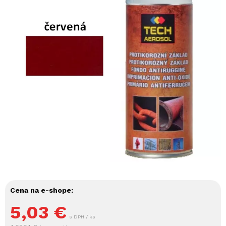
Cena na e-shope:
5,03
€
s DPH / ks