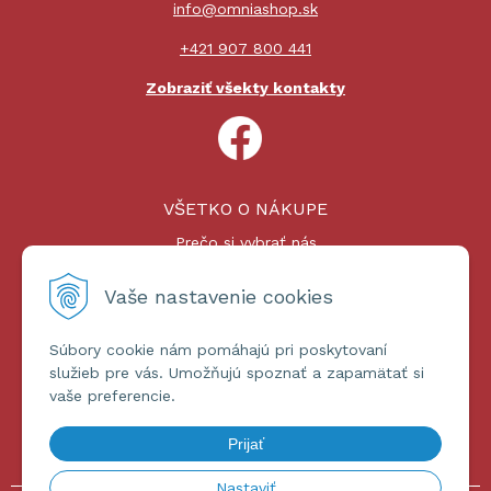
info@omniashop.sk
+421 907 800 441
Zobraziť všekty kontakty
VŠETKO O NÁKUPE
Prečo si vybrať nás
Nákupný proces
Platby a doprava
Vaše nastavenie cookies
Reklamačný poriadok
Súbory cookie nám pomáhajú pri poskytovaní
ĎALŠIE INFORMÁCIE
služieb pre vás. Umožňujú spoznať a zapamätať si
vaše preferencie.
Certifikáty
Obchodné podmienky
Prijať
Ochrana osobných údajov
Nastaviť