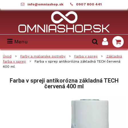
info@omniashop.sk
0907 800 441
Menu
Úvod
Farby a maliarske potreby
Farba v spreji
Základná
farba v spreji
Farba v spreji antikorózna základná TECH červená
400 ml
Farba v spreji antikorózna základná TECH
červená 400 ml