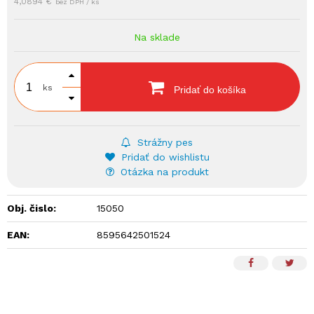
4,0894 €
bez DPH / ks
Na sklade
ks
Pridať do košíka
Strážny pes
Pridať do wishlistu
Otázka na produkt
Obj. čislo:
15050
EAN:
8595642501524