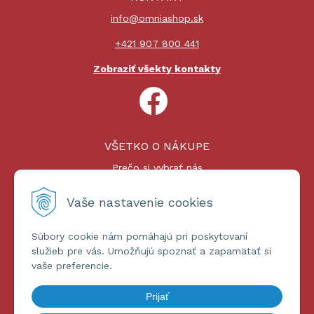
info@omniashop.sk
+421 907 800 441
Zobraziť všekty kontakty
VŠETKO O NÁKUPE
Prečo si vybrať nás
Nákupný proces
Platby a doprava
Vaše nastavenie cookies
Reklamačný poriadok
Súbory cookie nám pomáhajú pri poskytovaní
ĎALŠIE INFORMÁCIE
služieb pre vás. Umožňujú spoznať a zapamätať si
vaše preferencie.
Certifikáty
Obchodné podmienky
Prijať
Ochrana osobných údajov