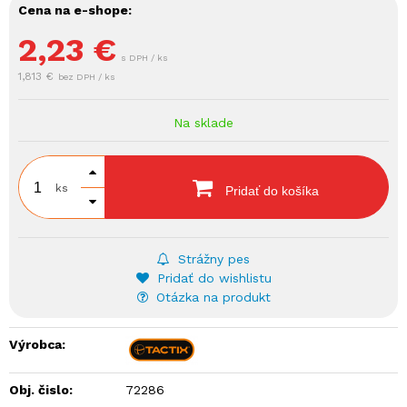
Cena na e-shope:
2,23
€
s DPH / ks
1,813 €
bez DPH / ks
Na sklade
ks
Pridať do košíka
Strážny pes
Pridať do wishlistu
Otázka na produkt
Výrobca:
Obj. čislo:
72286